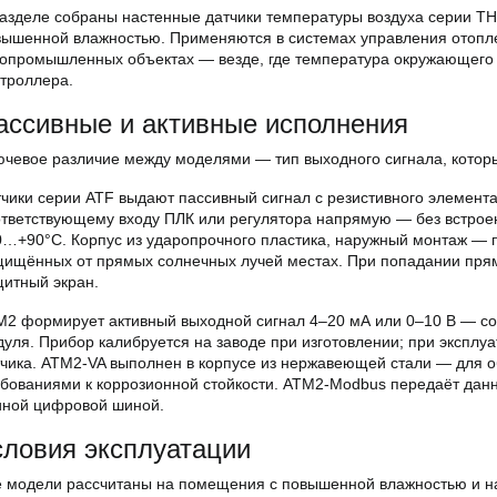
разделе собраны настенные датчики температуры воздуха серии 
вышенной влажностью. Применяются в системах управления отопле
ропромышленных объектах — везде, где температура окружающего 
троллера.
ассивные и активные исполнения
ючевое различие между моделями — тип выходного сигнала, котор
чики серии ATF выдают пассивный сигнал с резистивного элемента
ответствующему входу ПЛК или регулятора напрямую — без встрое
0…+90°C. Корпус из ударопрочного пластика, наружный монтаж — 
щищённых от прямых солнечных лучей местах. При попадании прям
щитный экран.
M2 формирует активный выходной сигнал 4–20 мА или 0–10 В — с
уля. Прибор калибруется на заводе при изготовлении; при эксплу
тчика. ATM2-VA выполнен в корпусе из нержавеющей стали — для 
ебованиями к коррозионной стойкости. ATM2-Modbus передаёт дан
иной цифровой шиной.
словия эксплуатации
 модели рассчитаны на помещения с повышенной влажностью и нар