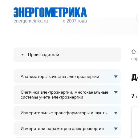
energometrika.ru
с 2007 года
Производители
нар
ENERGOMETRIKA
Д
Анализаторы качества электроэнергии
S plus S Regeltechnik GmbH
ACCUENERGY
Счетчики электроэнергии, многоканальные
7
системы учета электроэнергии
ADTEK
Измерительные трансформаторы и шунты
Измерители параметров электроэнергии