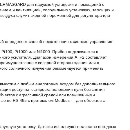
THERMASGARD для наружной установки и помещений с
нием и вентиляцией, холодильных установках, теплицах и
воздуха служит входной переменной для регулятора или
ый определяет способ подключения к системе управления.
 Pt100, Pt1000 или Ni1000. Прибор подключается к
нного усилителя. Диапазон измерения ATF2 составляет
преимущественно с северной стороны здания или в
ого солнечного излучения рекомендуется применять
овместим с любым аналоговым входом без дополнительного
атации доступна юстировка положения нуля без снятия
объектов с агрессивной средой или повышенными
ные по RS-485 с протоколом Modbus — для объектов с
ужную установку. Датчики используют в качестве погодных