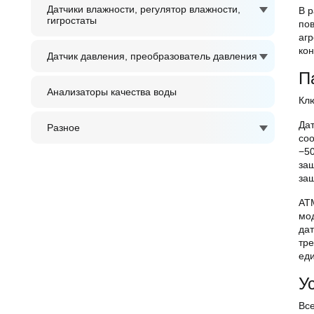
Датчики влажности, регулятор влажности,
В 
гигростаты
по
аг
кон
Датчик давления, преобразователь давления
П
Анализаторы качества воды
Кл
Дат
Разное
со
−5
за
за
AT
мод
да
тр
ед
У
Все