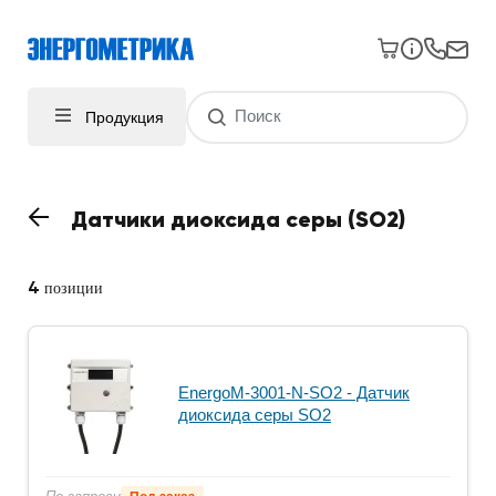
Продукция
Датчики диоксида серы (SO2)
4
позиции
EnergoM-3001-N-SO2 - Датчик
диоксида серы SO2