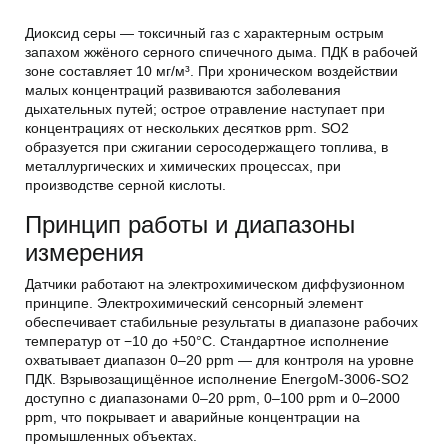
Диоксид серы — токсичный газ с характерным острым
запахом жжёного серного спичечного дыма. ПДК в рабочей
зоне составляет 10 мг/м³. При хроническом воздействии
малых концентраций развиваются заболевания
дыхательных путей; острое отравление наступает при
концентрациях от нескольких десятков ppm. SO2
образуется при сжигании серосодержащего топлива, в
металлургических и химических процессах, при
производстве серной кислоты.
Принцип работы и диапазоны
измерения
Датчики работают на электрохимическом диффузионном
принципе. Электрохимический сенсорный элемент
обеспечивает стабильные результаты в диапазоне рабочих
температур от −10 до +50°С. Стандартное исполнение
охватывает диапазон 0–20 ppm — для контроля на уровне
ПДК. Взрывозащищённое исполнение EnergoM-3006-SO2
доступно с диапазонами 0–20 ppm, 0–100 ppm и 0–2000
ppm, что покрывает и аварийные концентрации на
промышленных объектах.