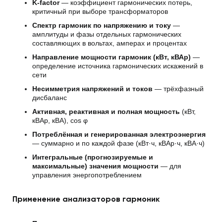
K-factor
— коэффициент гармонических потерь,
критичный при выборе трансформаторов
Спектр гармоник по напряжению и току
—
амплитуды и фазы отдельных гармонических
составляющих в вольтах, амперах и процентах
Направление мощности гармоник (кВт, кВАр)
—
определение источника гармонических искажений в
сети
Несимметрия напряжений и токов
— трёхфазный
дисбаланс
Активная, реактивная и полная мощность
(кВт,
кВАр, кВА), cos φ
Потреблённая и генерированная электроэнергия
— суммарно и по каждой фазе (кВт·ч, кВАр·ч, кВА·ч)
Интегральные (прогнозируемые и
максимальные) значения мощности
— для
управления энергопотреблением
Применение анализаторов гармоник