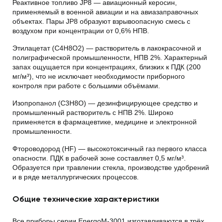
Реактивное топливо JP8 — авиационный керосин,
применяемый в военной авиации и на авиазаправочных
объектах. Пары JP8 образуют взрывоопасную смесь с
воздухом при концентрации от 0,6% НПВ.
Этилацетат (C4H8O2) — растворитель в лакокрасочной и
полиграфической промышленности, НПВ 2%. Характерный
запах ощущается при концентрациях, близких к ПДК (200
мг/м³), что не исключает необходимости приборного
контроля при работе с большими объёмами.
Изопропанол (C3H8O) — дезинфицирующее средство и
промышленный растворитель с НПВ 2%. Широко
применяется в фармацевтике, медицине и электронной
промышленности.
Фтороводород (HF) — высокотоксичный газ первого класса
опасности. ПДК в рабочей зоне составляет 0,5 мг/м³.
Образуется при травлении стекла, производстве удобрений
и в ряде металлургических процессов.
Общие технические характеристики
Все приборы серии EnergoM-3001 изготавливаются в трёх