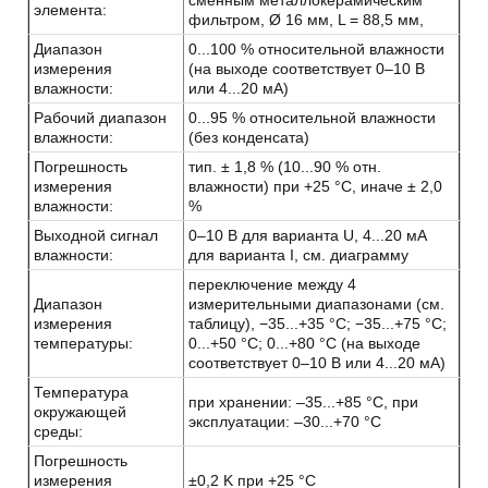
сменным металлокерамическим
элемента:
фильтром, Ø 16 мм, L = 88,5 мм,
Диапазон
0...100 % относительной влажности
измерения
(на выходе соответствует 0–10 B
влажности:
или 4...20 мА)
Рабочий диапазон
0...95 % относительной влажности
влажности:
(без конденсата)
Погрешность
тип. ± 1,8 % (10...90 % отн.
измерения
влажности) при +25 °C, иначе ± 2,0
влажности:
%
Выходной сигнал
0–10 B для варианта U, 4...20 мА
влажности:
для варианта I, см. диаграмму
переключение между 4
Диапазон
измерительными диапазонами (см.
измерения
таблицу), −35...+35 °C; −35...+75 °C;
температуры:
0...+50 °C; 0...+80 °C (на выходе
соответствует 0–10 B или 4...20 мА)
Температура
при хранении: –35...+85 °C, при
окружающей
эксплуатации: –30...+70 °C
среды:
Погрешность
измерения
±0,2 K при +25 °C