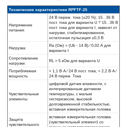
Технические характеристики RPFTF-25
24 В перем. тока (±20 %); 15...36 В
пост. тока для варианта U ? 15...36 В
Напряжение
пост. тока для варианта I, зависит от
питания:
нагрузки, стабилизированное,
остаточная пульсация ±0,3 В
Ra (Ом) = (Ub - 14 В) ⁄ 0,02 А для
Нагрузка:
варианта I
Сопротивление
RL > 5 кОм для варианта U
нагрузки:
Потребляемая
< 1,1 В·А ⁄ 24 В пост. тока; < 2,2 В·А ⁄
мощность:
24 В перем. Тока
цифровой датчик влажности, с
интегрированным датчиком
Чувствительные
температуры, с малым
элементы:
гистерезисом, высокой
долговременной стабильностью,
вставная измерительная головка
вставная измерительная головка
Защита
(чувствительный элемент) со
чувствительного