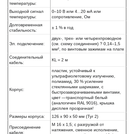
температуры:
Выходной сигнал
0–10 B или 4...20 мА или
температуры:
сопротивление, Ом
Долговременная
± 1 % в год
стабильность:
двух-, трех- или четырехпроводное
Эл. подключение:
(см. схему соединения) ? 0,14–1,5
мм², по винтовым зажимам на плате
Соединительный
KL = 2 м
кабель:
пластик, устойчивый к
ультрафиолетовому излучению,
полиамид, 30 % усиление
стеклянными шариками, с
Корпус:
быстрозаворачиваемыми винтами,
цвет —транспортный белый
(аналогичен RAL 9016), крышка
дисплея прозрачная!
Размеры корпуса:
126 x 90 x 50 мм (Tyr 2)
M 16 x 1,5; с разгрузкой от
Присоединение
натяжения, сменное исполнение,
кабеля: