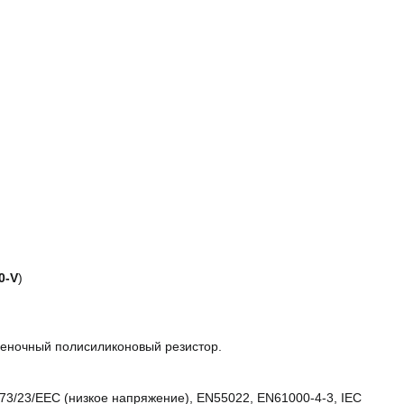
0-V
)
леночный полисиликоновый резистор.
 73/23/EEC (низкое напряжение), EN55022, EN61000-4-3, IEC