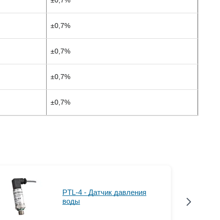
±0,7%
±0,7%
±0,7%
±0,7%
PTL-4 - Датчик давления
воды