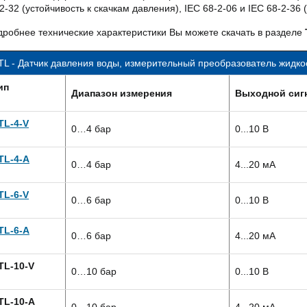
2-32 (устойчивость к скачкам давления), IEC 68-2-06 и IEC 68-2-36
робнее технические характеристики Вы можете скачать в разделе
TL - Датчик давления воды, измерительный преобразователь жидко
ип
Диапазон измерения
Выходной сиг
TL-4-V
0…4 бар
0...10 В
TL-4-A
0…4 бар
4...20 мА
TL-6-V
0…6 бар
0...10 В
TL-6-A
0…6 бар
4...20 мА
TL-10-V
0…10 бар
0...10 В
TL-10-A
0…10 бар
4...20 мА