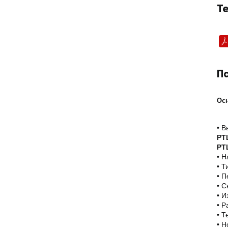
Т
П
Ос
• В
PTL
PT
• Н
• Т
• П
• С
• 
• Р
• Т
• Н