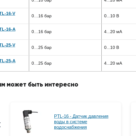
TL-16-V
0…16 бар
0...10 В
TL-16-A
0…16 бар
4...20 мА
TL-25-V
0…25 бар
0...10 В
TL-25-A
0…25 бар
4...20 мА
ам может быть интересно
PTL-16 - Датчик давления
воды в системе
водоснабжения