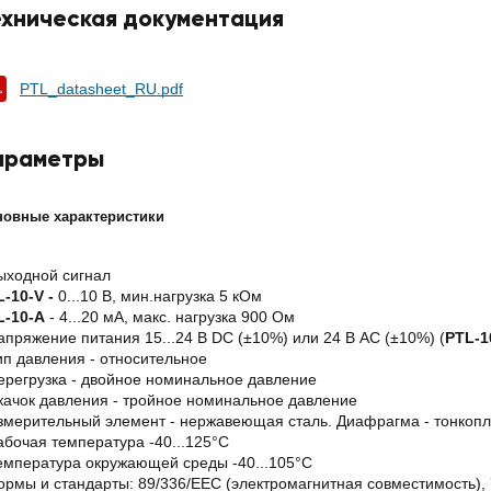
ехническая документация
PTL_datasheet_RU.pdf
араметры
новные характеристики
ыходной сигнал
-10-V -
0...10 В, мин.нагрузка 5 кОм
L-10-A
- 4...20 мА, макс. нагрузка 900 Ом
апряжение питания 15...24 В DC (±10%) или 24 В AC (±10%) (
PTL-1
ип давления - относительное
ерегрузка - двойное номинальное давление
качок давления - тройное номинальное давление
Измерительный элемент - нержавеющая сталь. Диафрагма - тонкоп
абочая температура -40...125°C
емпература окружающей среды -40...105°C
ормы и стандарты: 89/336/EEC (электромагнитная совместимость),