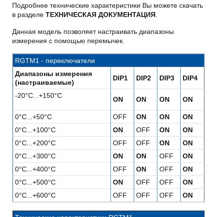
Подробнее технические характеристики Вы можете скачать
в разделе
ТЕХНИЧЕСКАЯ ДОКУМЕНТАЦИЯ
.
Данная модель позволяет настраивать диапазоны
измерения с помощью перемычек.
RGTM1
- переключатели
Диапазоны измерения
DIP1
DIP2
DIP3
DIP4
(настраиваемые)
-20°C...+150°C
ON
ON
ON
ON
0°C...+50°C
OFF
ON
ON
ON
0°C...+100°C
ON
OFF
ON
ON
0°C...+200°C
OFF
OFF
ON
ON
0°C...+300°C
ON
ON
OFF
ON
0°C...+400°C
OFF
ON
OFF
ON
0°C...+500°C
ON
OFF
OFF
ON
0°C...+600°C
OFF
OFF
OFF
ON