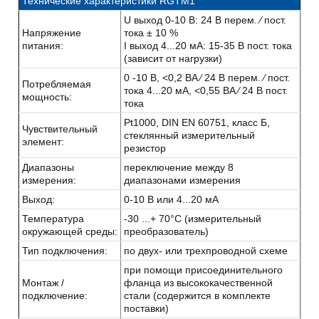
Технические характеристики RGTM1
U выход 0-10 В: 24 В перем. ⁄ пост.
Напряжение
тока ± 10 %
питания:
I выход 4...20 мА: 15-35 В пост. тока
(зависит от нагрузки)
0 -10 В, <0,2 ВA ⁄ 24 В перем. ⁄ пост.
Потребляемая
тока 4...20 мА, <0,55 ВA ⁄ 24 В пост.
мощность:
тока
Pt1000, DIN EN 60751, класс Б,
Чувствительный
стеклянный измерительный
элемент:
резистор
Диапазоны
переключение между 8
измерения:
диапазонами измерения
Выход:
0-10 В или 4...20 мA
Температура
-30 ...+ 70°C (измерительный
окружающей среды:
преобразователь)
Тип подключения:
по двух- или трехпроводной схеме
при помощи присоединительного
Монтаж /
фланца из высококачественной
подключение:
стали (содержится в комплекте
поставки)