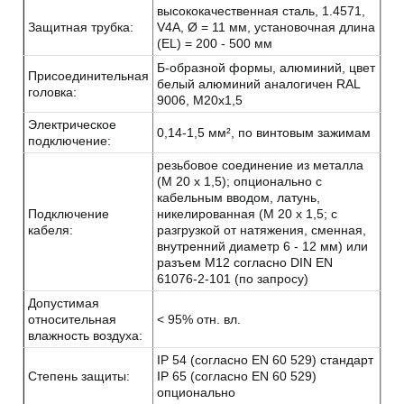
высококачественная сталь, 1.4571,
Защитная трубка:
V4A, Ø = 11 мм, установочная длина
(EL) = 200 - 500 мм
Б-образной формы, алюминий, цвет
Присоединительная
белый алюминий аналогичен RAL
головка:
9006, М20x1,5
Электрическое
0,14-1,5 мм², по винтовым зажимам
подключение:
резьбовое соединение из металла
(М 20 х 1,5); опционально с
кабельным вводом, латунь,
Подключение
никелированная (M 20 x 1,5; с
кабеля:
разгрузкой от натяжения, сменная,
внутренний диаметр 6 - 12 мм) или
разъем M12 согласно DIN EN
61076-2-101 (по запросу)
Допустимая
относительная
< 95% отн. вл.
влажность воздуха:
IP 54 (согласно EN 60 529) стандарт
Степень защиты:
IP 65 (согласно EN 60 529)
опционально