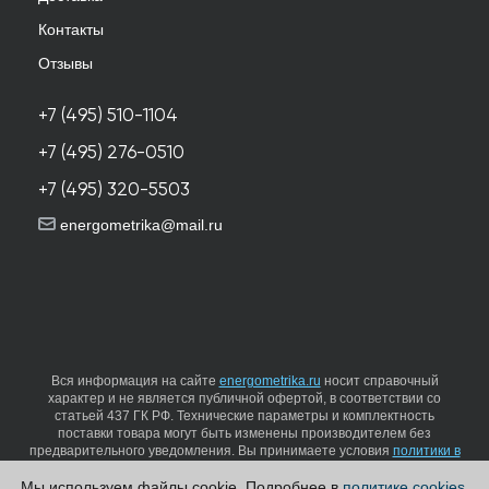
Контакты
Отзывы
+7 (495) 510-1104
+7 (495) 276-0510
+7 (495) 320-5503
energometrika@mail.ru
Вся информация на сайте
energometrika.ru
носит справочный
характер и не является публичной офертой, в соответствии со
статьей 437 ГК РФ. Технические параметры и комплектность
поставки товара могут быть изменены производителем без
предварительного уведомления. Вы принимаете условия
политики в
отношении обработки персональных данных
и
пользовательского
Мы используем файлы cookie. Подробнее в
политике cookies
.
соглашения
каждый раз, когда оставляете свои данные в любой