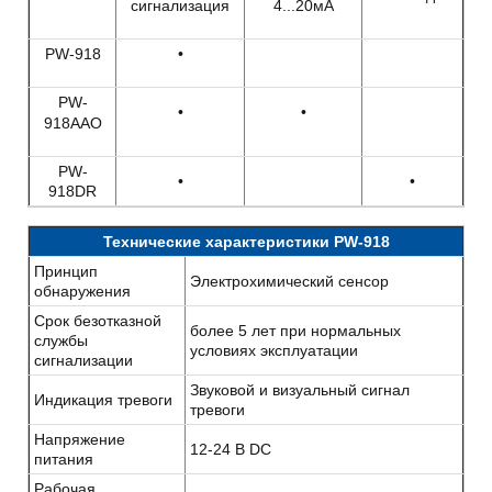
сигнализация
4...20мА
PW-918
•
PW-
•
•
918AAO
PW-
•
•
918DR
Технические характеристики PW-918
Принцип
Электрохимический сенсор
обнаружения
Срок безотказной
более 5 лет при нормальных
службы
условиях эксплуатации
сигнализации
Звуковой и визуальный сигнал
Индикация тревоги
тревоги
Напряжение
12-24 В DC
питания
Рабочая