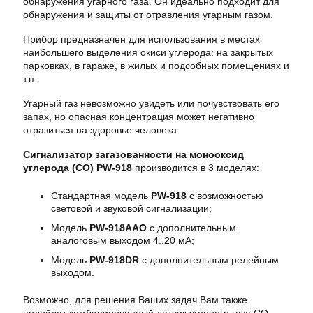
обнаружения угарного газа. Он идеально подходит для
обнаружения и защиты от отравления угарным газом.
Прибор предназначен для использования в местах
наибольшего выделения окиси углерода: на закрытых
парковках, в гараже, в жилых и подсобных помещениях и
т.п.
Угарный газ невозможно увидеть или почувствовать его
запах, но опасная концентрация может негативно
отразиться на здоровье человека.
Сигнализатор загазованности на монооксид
углерода (СО) PW-918
производится в 3 моделях:
Стандартная модель
PW-918
с возможностью
световой и звуковой сигнализации;
Модель
PW-918AAO
с дополнительным
аналоговым выходом 4..20 мА;
Модель
PW-918DR
с дополнительным релейным
выходом.
Возможно, для решения Ваших задач Вам также