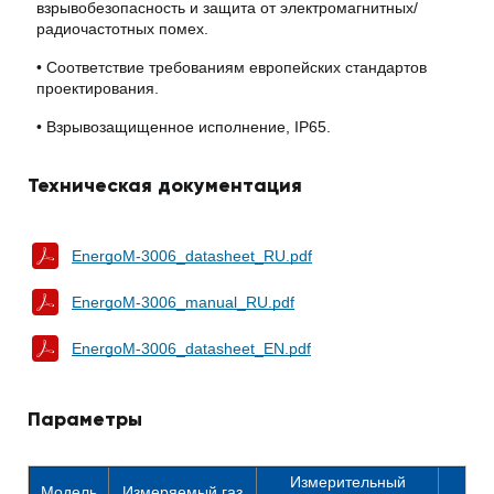
взрывобезопасность и защита от электромагнитных/
радиочастотных помех.
• Соответствие требованиям европейских стандартов
проектирования.
• Взрывозащищенное исполнение, IP65.
Техническая документация
EnergoM-3006_datasheet_RU.pdf
EnergoM-3006_manual_RU.pdf
EnergoM-3006_datasheet_EN.pdf
Параметры
Измерительный
Модель
Измеряемый газ
Ти