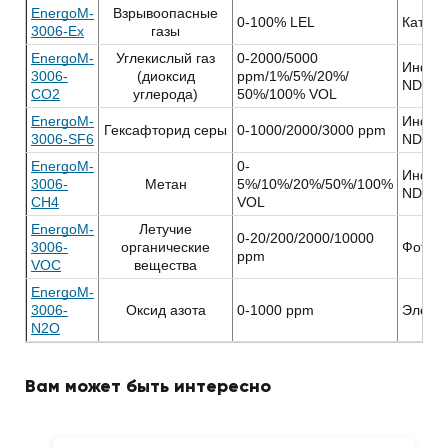
EnergoM-
Взрывоопасные
0-100% LEL
Катали
3006-Ex
газы
EnergoM-
Углекислый газ
0-2000/5000
Инфра
3006-
(диоксид
ppm/1%/5%/20%/
NDIR
CO2
углерода)
50%/100% VOL
EnergoM-
Инфра
Гексафторид серы
0-1000/2000/3000 ppm
3006-SF6
NDIR
EnergoM-
0-
Инфра
3006-
Метан
5%/10%/20%/50%/100%
NDIR
CH4
VOL
EnergoM-
Летучие
0-20/200/2000/10000
3006-
органические
Фотои
ppm
VOC
вещества
EnergoM-
3006-
Оксид азота
0-1000 ppm
Элект
N2O
Вам может быть интересно