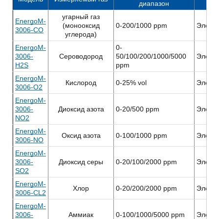
диапазон
угарный газ
EnergoM-
(монооксид
0-200/1000 ppm
Элект
3006-CO
углерода)
EnergoM-
0-
3006-
Сероводород
50/100/200/1000/5000
Элект
H2S
ppm
EnergoM-
Кислород
0-25% vol
Элект
3006-O2
EnergoM-
3006-
Диоксид азота
0-20/500 ppm
Элект
NO2
EnergoM-
Оксид азота
0-100/1000 ppm
Элект
3006-NO
EnergoM-
3006-
Диоксид серы
0-20/100/2000 ppm
Элект
SO2
EnergoM-
Хлор
0-20/200/2000 ppm
Элект
3006-CL2
EnergoM-
3006-
Аммиак
0-100/1000/5000 ppm
Элект