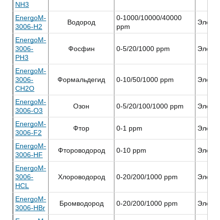
NH3
EnergoM-
0-1000/10000/40000
Водород
Элект
3006-H2
ppm
EnergoM-
3006-
Фосфин
0-5/20/1000 ppm
Элект
PH3
EnergoM-
3006-
Формальдегид
0-10/50/1000 ppm
Элект
CH2O
EnergoM-
Озон
0-5/20/100/1000 ppm
Элект
3006-O3
EnergoM-
Фтор
0-1 ppm
Элект
3006-F2
EnergoM-
Фтороводород
0-10 ppm
Элект
3006-HF
EnergoM-
3006-
Хлороводород
0-20/200/1000 ppm
Элект
HCL
EnergoM-
Бромводород
0-20/200/1000 ppm
Элект
3006-HBr