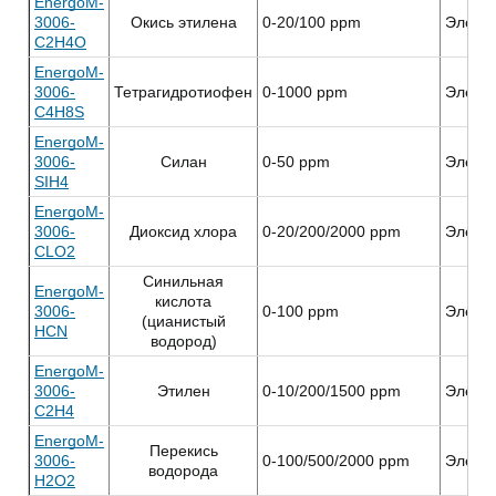
EnergoM-
3006-
Окись этилена
0-20/100 ppm
Элект
C2H4O
EnergoM-
3006-
Тетрагидротиофен
0-1000 ppm
Элект
C4H8S
EnergoM-
3006-
Силан
0-50 ppm
Элект
SIH4
EnergoM-
3006-
Диоксид хлора
0-20/200/2000 ppm
Элект
CLO2
Синильная
EnergoM-
кислота
3006-
0-100 ppm
Элект
(цианистый
HCN
водород)
EnergoM-
3006-
Этилен
0-10/200/1500 ppm
Элект
C2H4
EnergoM-
Перекись
3006-
0-100/500/2000 ppm
Элект
водорода
H2O2