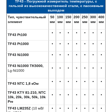
TF43 - Погружной измеритель температуры, с
гильзой из высококачественной стали, с пассивным
выходом
Тип, чувствительный
50
100
150
200
250
300
400
элемент
мм
мм
мм
мм
мм
мм
мм
•
•
•
•
•
•
•
TF43 Pt100
TF43 Pt1000
•
•
•
•
•
•
•
TF43 Ni1000
•
•
•
•
•
•
•
TF43 Ni1000 TK5000,
•
•
•
•
•
•
•
Lg-Ni1000
•
•
•
•
•
•
•
TF43 NTC 1,8 кОм
TF43 KTY 81-210, NTC
•
•
•
•
•
•
•
10k, 20k, 30k, 50k, 10k
Pre
TF43 LM235Z
(10 мВ/
•
•
•
•
•
•
•