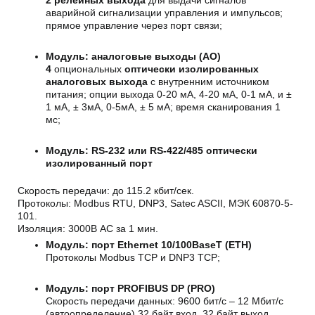
аварийной сигнализации управления и импульсов;
прямое управление через порт связи;
Модуль: аналоговые выходы
(AO)
4
опциональных
оптически изолированных
аналоговых выхода
с внутренним источником
питания; опции выхода 0-20 мА, 4-20 мА, 0-1 мА, и ±
1 мА, ± 3мА, 0-5мА, ± 5 мА; время сканирования 1
мс;
Модуль: RS-232 или RS-422/485 оптически
изолированный порт
Скорость передачи: до 115.2 кбит/сек.
Протоколы: Modbus RTU, DNP3, Satec ASCII, МЭК 60870-5-
101.
Изоляция: 3000В AC за 1 мин.
Модуль: порт Ethernet 10/100BaseT (ETH)
Протоколы Modbus TCP и DNP3 TCP;
Модуль: порт PROFIBUS DP (PRO)
Скорость передачи данных: 9600 бит/с – 12 Мбит/с
(автоопределение) 32 байт вход, 32 байт выход