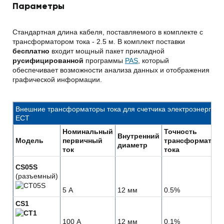
Параметры
Стандартная длина кабеля, поставляемого в комплекте с
трансформатором тока - 2.5 м. В комплект поставки
бесплатно
входит мощный пакет прикладной
русифицированной
программы
PAS
, который
обеспечивает возможности анализа данных и отображения
графической информации.
Внешние трансформаторы тока для счетчика электроэнергии
ECT
Номинальный
Точность
Внутренний
Модель
первичный
трансформатор
диаметр
ток
тока
CS05S
(разъемный)
5 А
12 мм
0.5%
CS1
100 А
12 мм
0.1%