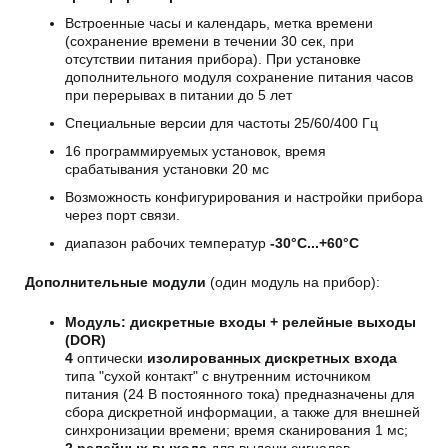
Встроенные часы и календарь, метка времени
(сохранение времени в течении 30 сек, при
отсутствии питания прибора). При установке
дополнительного модуля сохранение питания часов
при перерывах в питании до 5 лет
Специальные версии для частоты 25/60/400 Гц
16 программируемых установок, время
срабатывания установки 20 мс
Возможность конфигурирования и настройки прибора
через порт связи.
диапазон рабочих температур
-30°С...+60°С
Дополнительные модули
(один модуль на прибор):
Модуль: дискретные входы + релейные выходы
(DOR)
4
оптически
изолированных дискретных входа
типа "сухой контакт" с внутренним источником
питания (24 В постоянного тока) предназначены для
сбора дискретной информации, а также для внешней
синхронизации времени; время сканирования 1 мс;
2 релейных выхода
для выдачи сигналов