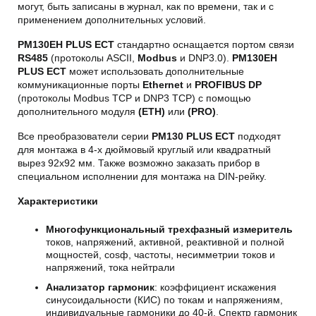
могут, быть записаны в журнал, как по времени, так и с
применением дополнительных условий.
PM130EH PLUS ECT
стандартно оснащается портом связи
RS485
(протоколы ASCII,
Modbus
и DNP3.0).
РМ130ЕН
PLUS ECT
может использовать дополнительные
коммуникационные порты
Ethernet
и
PROFIBUS DP
(протоколы Modbus TCP и DNP3 TCP) с помощью
дополнительного модуля
(ETH)
или
(PRO)
.
Все преобразователи серии
PM130 PLUS ECT
подходят
для монтажа в 4-х дюймовый круглый или квадратный
вырез 92х92 мм. Также возможно заказать прибор в
специальном исполнении для монтажа на DIN-рейку.
Характеристики
Многофункциональный трехфазный измеритель
токов, напряжений, активной, реактивной и полной
мощностей, cosф, частоты, несимметрии токов и
напряжений, тока нейтрали
Анализатор гармоник
: коэффициент искажения
синусоидальности (КИС) по токам и напряжениям,
индивидуальные гармоники до 40-й. Спектр гармоник