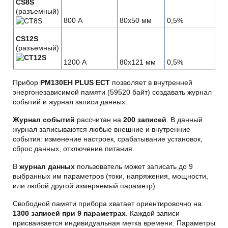
CS8S
(разъемный)
800 А
80x50 мм
0,5%
CS12S
(разъемный)
1200 А
80x121 мм
0,5%
Прибор
PM130EH PLUS ECT
позволяет в внутренней
энергонезависимой памяти (59520 байт) создавать журнал
событий и журнал записи данных.
Журнал событий
рассчитан на
200 записей
. В данный
журнал записываются любые внешние и внутренние
события: изменение настроек, срабатывание установок,
сброс данных, отключение питания.
В
журнал данных
пользователь может записать до 9
выбранных им параметров (токи, напряжения, мощности,
или любой другой измеряемый параметр).
Свободной памяти прибора хватает ориентировочно на
1300 записей при 9 параметрах
. Каждой записи
присваивается индивидуальная метка времени. Параметры