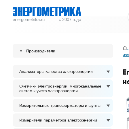
energometrika.ru
с 2007 года
Производители
из
ENERGOMETRIKA
E
Анализаторы качества электроэнергии
S plus S Regeltechnik GmbH
н
ACCUENERGY
Счетчики электроэнергии, многоканальные
системы учета электроэнергии
ADTEK
Измерительные трансформаторы и шунты
Измерители параметров электроэнергии