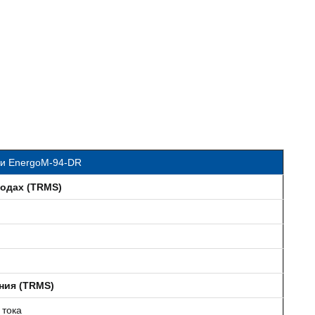
ки
EnergoM-94-DR
ходах (TRMS)
ния (TRMS)
 тока