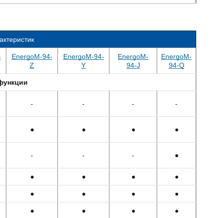
актеристик
-
EnergoM-94-
EnergoM-94-
EnergoM-
EnergoM-
Z
Y
94-J
94-Q
функции
-
-
-
-
●
●
●
●
-
-
-
●
●
●
●
●
●
●
●
●
●
●
●
●