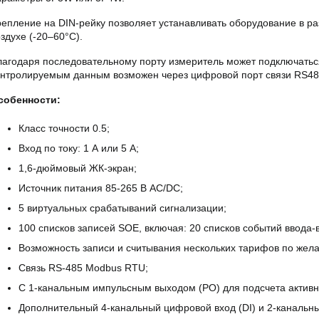
репление на DIN-рейку позволяет устанавливать оборудование в ра
здухе (-20–60°C).
лагодаря последовательному порту измеритель может подключаться 
онтролируемым данным возможен через цифровой порт связи RS48
собенности:
Класс точности 0.5;
Вход по току: 1 А или 5 А;
1,6-дюймовый ЖК-экран;
Источник питания 85-265 В AC/DC;
5 виртуальных срабатываний сигнализации;
100 списков записей SOE, включая: 20 списков событий ввода-в
Возможность записи и считывания нескольких тарифов по жела
Связь RS-485 Modbus RTU;
С 1-канальным импульсным выходом (PO) для подсчета активн
Дополнительный 4-канальный цифровой вход (DI) и 2-канальн