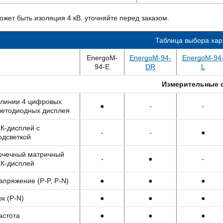
ожет быть изоляция 4 кВ, уточняйте перед заказом.
Таблица выбора хар
EnergoM-
EnergoM-94-
EnergoM-94
94-E
DR
L
Измерительные 
 линии 4 цифровых
●
-
-
ветодиодных дисплея
К-дисплей с
-
-
●
одсветкой
очечный матричный
-
●
-
К-дисплей
апряжение (P-P, P-N)
●
●
●
ок (P-N)
●
●
●
астота
●
●
●