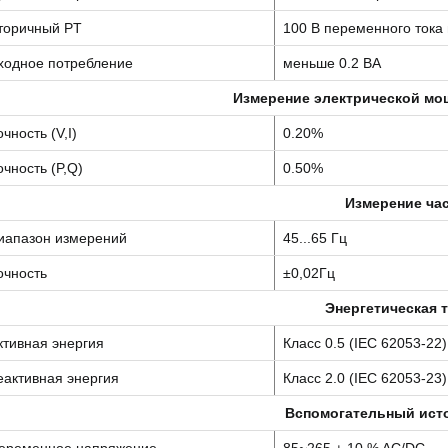
торичный PT
100 В переменного тока
ходное потребление
меньше 0.2 ВА
Измерение электрической мощ
очность (V,I)
0.20%
очность (P,Q)
0.50%
Измерение ча
иапазон измерений
45...65 Гц
очность
±0,02Гц
Энергетическая 
ктивная энергия
Класс 0.5 (IEC 62053-22)
еактивная энергия
Класс 2.0 (IEC 62053-23)
Вспомогательный исто
еременное напряжение
85~265 ± 10 % AC/DC