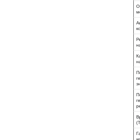
О
м
А
к
Р
н
К
н
П
г
э
П
г
р
В
(
Г
и