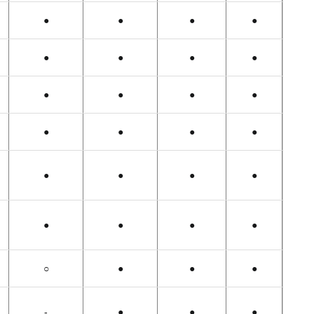
●
●
●
●
●
●
●
●
●
●
●
●
●
●
●
●
●
●
●
●
●
●
●
●
○
●
●
●
-
●
●
●