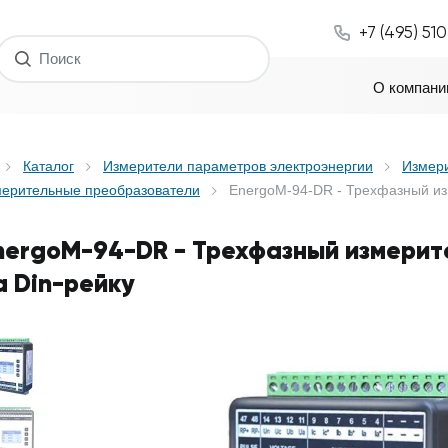
+7 (495) 51
О компани
Каталог
Измерители параметров электроэнергии
Измер
мерительные преобразователи
EnergoM-94-DR - Трехфазный из
nergoM-94-DR - Трехфазный измерит
а Din-рейку