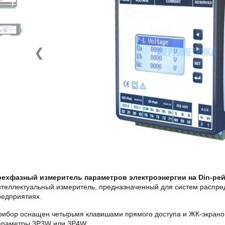
❮
рехфазный измеритель параметров электроэнергии на Din-рей
нтеллектуальный измеритель, предназначенный для систем распре
редприятиях.
рибор оснащен четырьмя клавишами прямого доступа и ЖК-экрано
араметры 3P3W или 3P4W.