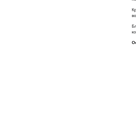
К
во
Б
к
О