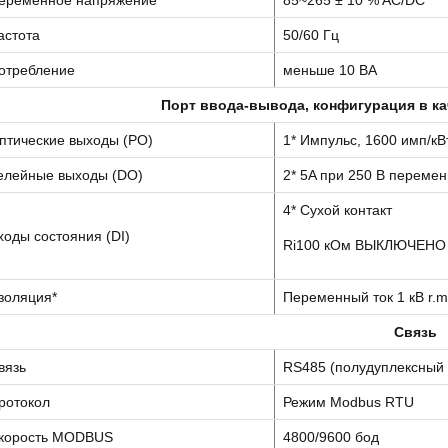
астота
50/60 Гц
отребление
меньше 10 ВА
Порт ввода-вывода, конфигурация в ка
птические выходы (PO)
1* Импульс, 1600 имп/кВ
елейные выходы (DO)
2* 5A при 250 В переменн
4* Сухой контакт
ходы состояния (DI)
Ri100 кОм ВЫКЛЮЧЕНО
золяция*
Переменный ток 1 кВ r.m
Связь
вязь
RS485 (полудуплексный 
ротокол
Режим Modbus RTU
корость MODBUS
4800/9600 бод