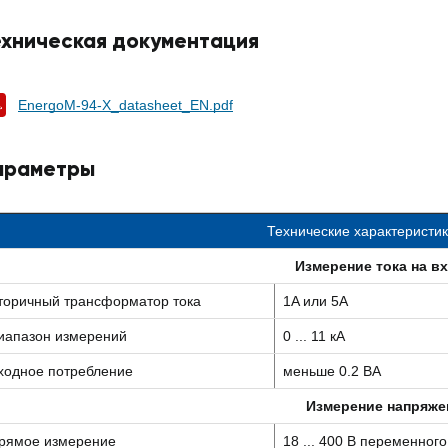
ехническая документация
EnergoM-94-X_datasheet_EN.pdf
араметры
Технические характеристи
Измерение тока на в
торичный трансформатор тока
1A или 5A
иапазон измерений
0 ... 11 кА
ходное потребление
меньше 0.2 ВА
Измерение напряже
рямое измерение
18 ... 400 В переменного