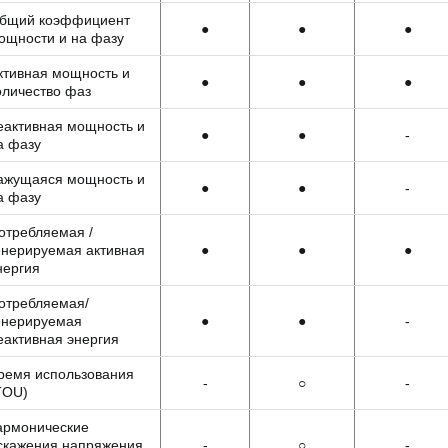
бщий коэффициент
●
●
●
ощности и на фазу
ктивная мощность и
●
●
●
оличество фаз
еактивная мощность и
●
●
-
а фазу
ажущаяся мощность и
●
●
-
а фазу
отребляемая /
енерируемая активная
●
●
●
нергия
отребляемая/
енерируемая
●
●
-
еактивная энергия
ремя использования
-
○
-
TOU)
армонические
скажения напряжения
-
○
-