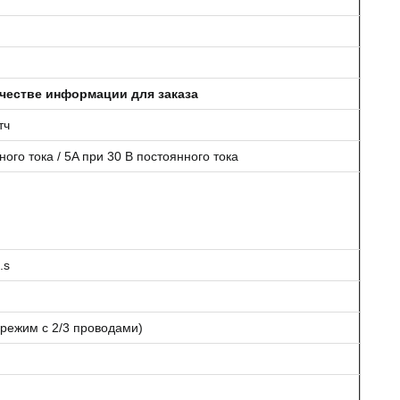
честве информации для заказа
тч
ого тока / 5A при 30 В постоянного тока
.s
режим с 2/3 проводами)