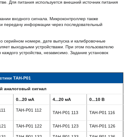
стве. Для питания используется внешний источник питания
ании входного сигнала. Микроконтроллер также
 и передачу информации через последовательный
о серийном номере, дате выпуска и калибровочные
вляет выходными устройствами. При этом пользователю
 каждого устройства, независимо. Задание установок
стики TAH-P01
й аналоговый сигнал
0...20 мА
4...20 мА
0...10 В
111
TAH-P01 112
TAH-P01 113
TAH-P01 116
121
TAH-P01 122
TAH-P01 123
TAH-P01 126
131
TAH-P01 132
TAH-P01 133
TAH-P01 136