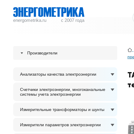
energometrika.ru
с 2007 года
Производители
пр
ENERGOMETRIKA
T
Анализаторы качества электроэнергии
S plus S Regeltechnik GmbH
т
ACCUENERGY
Счетчики электроэнергии, многоканальные
системы учета электроэнергии
ADTEK
Измерительные трансформаторы и шунты
Измерители параметров электроэнергии