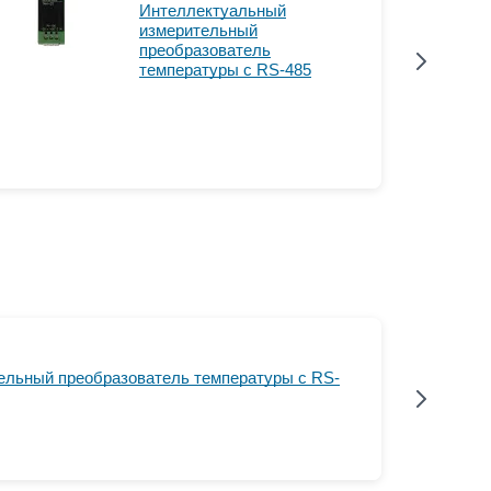
Интеллектуальный
измерительный
преобразователь
температуры с RS-485
Измер
P12U 
анало
преоб
ельный преобразователь температуры с RS-