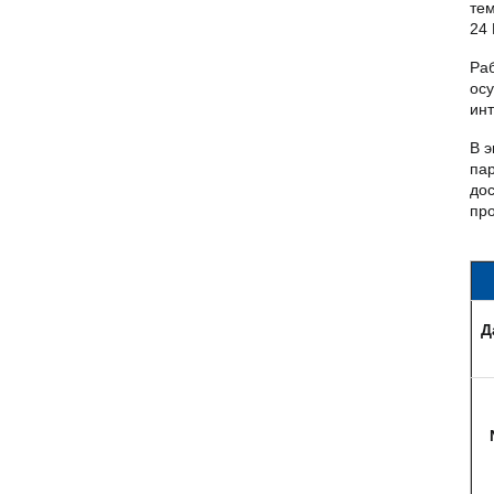
тем
24 
Ра
ос
ин
В 
па
дос
пр
Д