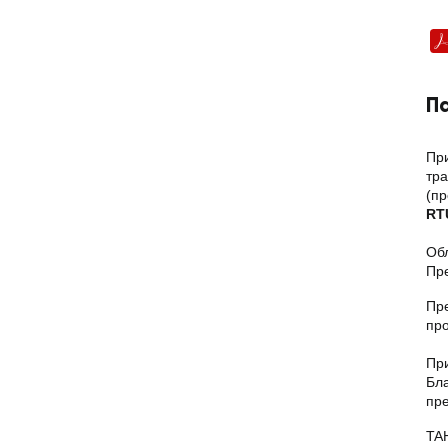
П
При
тра
(пр
RT
Об
Пре
Пре
пр
Пр
Бла
пре
TA