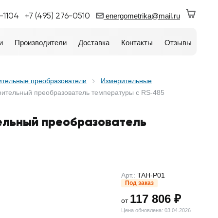
0-1104
+7 (495) 276-0510
energometrika@mail.ru
и
Производители
Доставка
Контакты
Отзывы
ительные преобразователи
Измерительные
рительный преобразователь температуры с RS-485
ельный преобразователь
Арт.:
TAH-P01
Под заказ
117 806 ₽
от
Цена обновлена: 03.04.2026