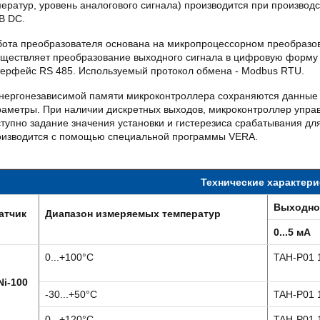
ератур, уровень аналогового сигнала) производится при производ
В DC.
бота преобразователя основана на микропроцессорном преобразов
уществляет преобразование выходного сигнала в цифровую форму
терфейс RS 485. Используемый протокол обмена - Modbus RTU.
энергонезависимой памяти микроконтроллера сохраняются данные 
раметры. При наличии дискретных выходов, микроконтроллер упра
тупно задание значения установки и гистерезиса срабатывания для
оизводится с помощью специальной программы VERA.
Технические характери
Выходно
атчик
Диапазон измеряемых температур
0...5 мА
0...+100°C
TAH-P01 
Ni-100
-30...+50°C
TAH-P01 
0...+120°C
TAH-P01 