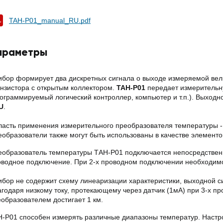
TAH-P01_manual_RU.pdf
араметры
бор формирует два дискретных сигнала о выходе измеряемой вели
нзистора с открытым коллектором.
TAH-P01
передает измерительн
ограммируемый логический контроллер, компьютер и т.п.). Выход
U
.
ласть применения измерительного преобразователя температуры -
образователи также могут быть использованы в качестве элементо
образователь температуры ТАН-Р01 подключается непосредственно 
оводное подключение. При 2-х проводном подключении необходимо
ибор не содержит схему линеаризации характеристики, выходной 
годаря низкому току, протекающему через датчик (1мА) при 3-х п
образователем достигает 1 км.
H-P01 способен измерять различные диапазоны температур. Настр