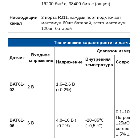
19200 бит/ с, 38400 бит/ с (опция)
Нисходящий
2 порта RJ11, каждый порт подключает
максимум 60шт батарей, всего максимум
канал
120шт батарей
Технические характеристики датчико
Диапазон измерен
Входное
Датчик
Внутренняя
напряжение
Напряжение
Сопротив
температура
BAT61-
1,6–2,6 В
2 B
02
(±0.2%)
0,1–100м
Погрешнос
BAT61-
4,8–10 В (
-20–85℃
6 B
±25мОм О
06
±0.2%)
(±0,5 ℃)
соответств
1,5% ±25