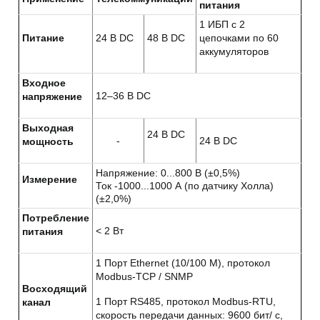
питания
1 ИБП с 2
Питание
24 В DC
48 В DC
цепочками по 60
аккумуляторов
Входное
12–36 В DC
напряжение
Выходная
24 В DC
-
24 В DC
мощность
Напряжение: 0...800 В (±0,5%)
Измерение
Ток -1000...1000 А (по датчику Холла)
(±2,0%)
Потребление
< 2 Вт
питания
1 Порт Ethernet (10/100 М), протокол
Modbus-TCP / SNMP
Восходящий
1 Порт RS485, протокол Modbus-RTU,
канал
скорость передачи данных: 9600 бит/ с,