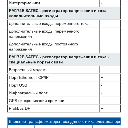
Интергармоники
-
PM172E SATEC - регистратор напряжения и тока
-
д
ополнительные входы
Дополнительные входы переменного тока
-
Дополнительные входы переменного
-
напряжения
Дополнительные входы постоянного
-
напряжения
PM172E SATEC - регистратор напряжения и тока
-
с
пециальные порты связи
Встроенный модем
+
Порт Ethernet TCP/IP
+
Порт USB
-
Инфракрасный порт
-
GPS синхронизации времени
-
Profibus DP
+
Внешние трансформаторы тока для счетчика электроэнергии