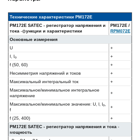
Технические характеристики PM172E
PM172E SATEC - регистратор напряжения и
PM172E /
тока
-ф
ункции и характеристики
RPM072E
Основные измерения
U
+
I, I
+
o
f (50, 60)
+
Несимметрия напряжений и токов
+
Максимальный интегральный ток
+
Максимальное/минимальное интегральное
+
напряжение
Максимальное/минимальное значение: U, l, l
,
o
+
f
f (25, 400)
+
PM172E SATEC - регистратор напряжения и тока
-
м
ощность