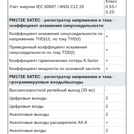
Класс
Учет энергии IEC 60687 / ANSI C12.20
0.5S /
0.2S
PM172E SATEC - регистратор напряжения и тока
-
к
оэффициент искажения синусоидальности
Коэффициент искажения синусоидальности по
+
напряжению THD(U), по току THD(I)
Приведенный коэффициент искажения
+
синусоидальности по току TDD(I)
Коэффициент гармонических потерь K-factor
+
Коэффициент мощности по основной частоте
+
PM172E SATEC - регистратор напряжения и тока
-
п
рограммируемые входы/выходы
Высокоскоростной релейный выход (35 мс)
-
Цифровые выходы
2
Цифровые входы
2
Аналоговые выходы
2
Аналоговые выходы расширителя АХ-8
+
Аналоговые входы
2