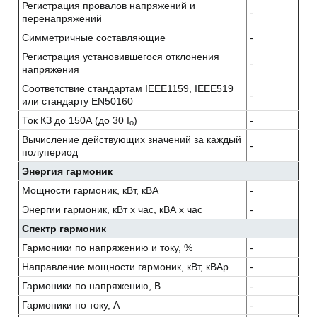
Регистрация провалов напряжений и
-
перенапряжений
Симметричные составляющие
-
Регистрация установившегося отклонения
-
напряжения
Соответствие стандартам IEEE1159, IEEE519
-
или стандарту EN50160
Ток КЗ до 150А (до 30 I
)
-
o
Вычисление действующих значений за каждый
-
полупериод
Энергия гармоник
Мощности гармоник, кВт, кВА
-
Энергии гармоник, кВт х час, кВА х час
-
Спектр гармоник
Гармоники по напряжению и току, %
-
Направление мощности гармоник, кВт, кВАр
-
Гармоники по напряжению, В
-
Гармоники по току, А
-