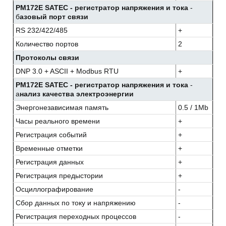
PM172E SATEC - регистратор напряжения и тока
-
б
азовый порт связи
RS 232/422/485
+
Количество портов
2
Протоколы связи
DNP 3.0 + ASCII + Modbus RTU
+
PM172E SATEC - регистратор напряжения и тока
-
а
нализ качества электроэнергии
Энергонезависимая память
0.5 / 1Mb
Часы реального времени
+
Регистрация событий
+
Временные отметки
+
Регистрация данных
+
Регистрация предыстории
+
Осциллографирование
-
Сбор данных по току и напряжению
-
Регистрация переходных процессов
-