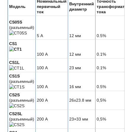
Номинальный
Точность
Внутренний
Модель
первичный
трансформатор
диаметр
ток
тока
CS05S
(разъемный)
5 А
12 мм
0.5%
CS1
100 А
12 мм
0.1%
CS1L
100 А
23 мм
0.1%
CS1S
(разъемный)
100 А
16 мм
0.5%
CS2S
(разъемный)
200 А
26x23.8 мм
0,5%
CS2SL
(разъемный)
200 А
23×33 мм
0,5%