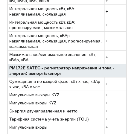
кВт, кВАр, кВА, cos
ф
+
Интегральная мощность кВт, кВА:
+
накапливаемая, скользящая
Интегральная мощность кВт, кВА:
+
прогнозируемая, максимальная
Интегральная мощность, кВАр:
накапливаемая, скользящая, прогнозируемая,
+
максимальная
Максимальное/минимальное значение: кВт,
+
кВАр, кВА
PM172E SATEC - регистратор напряжения и тока
-
э
нергия: импорт/экспорт
Суммарная и по каждой фазе: кВт x час, кВАр
+
x час, кВА x час
Импульсные выходы KYZ
+
Импульсные входы KYZ
+
Энергия двунаправленная и нетто
+
Тарифная система учета энергии (TOU)
+
Импульсные входы
+