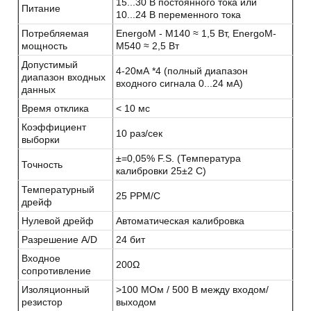
15...30 В постоянного тока или
Питание
10...24 В переменного тока
Потребляемая
EnergoM - M140 ≈ 1,5 Вт, EnergoM-
мощность
M540 ≈ 2,5 Вт
Допустимый
4-20мА *4 (полный диапазон
диапазон входных
входного сигнала 0...24 мА)
данных
Время отклика
< 10 мс
Коэффициент
10 раз/сек
выборки
±=0,05% F.S. (Температура
Точность
калибровки 25±2 C)
Температурный
25 PPM/C
дрейф
Нулевой дрейф
Автоматическая калибровка
Разрешение A/D
24 бит
Входное
200Ω
сопротивление
Изоляционный
>100 МОм / 500 В между входом/
резистор
выходом