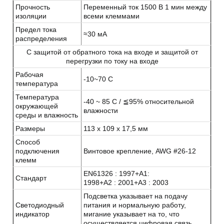
Прочность
Переменный ток 1500 В 1 мин между
изоляции
всеми клеммами
Предел тока
≈30 мА
распределения
С защитой от обратного тока на входе и защитой от
перегрузки по току на входе
Рабочая
-10~70 C
температура
Температура
-40 ~ 85 C / ≦95% относительной
окружающей
влажности
среды и влажность
Размеры
113 х 109 х 17,5 мм
Способ
подключения
Винтовое крепление, AWG #26-12
клемм
EN61326 : 1997+A1:
Стандарт
1998+A2 : 2001+A3 : 2003
Подсветка указывает на подачу
Светодиодный
питания и нормальную работу,
индикатор
мигание указывает на то, что
осуществляется цифровая связь.