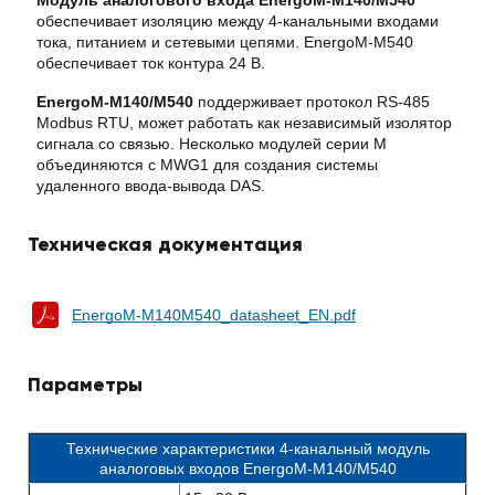
Модуль аналогового входа EnergoM-M140/M540
обеспечивает изоляцию между 4-канальными входами
тока, питанием и сетевыми цепями. EnergoM-M540
обеспечивает ток контура 24 В.
EnergoM-M140/M540
поддерживает протокол RS-485
Modbus RTU, может работать как независимый изолятор
сигнала со связью. Несколько модулей серии M
объединяются с MWG1 для создания системы
удаленного ввода-вывода DAS.
Техническая документация
EnergoM-M140M540_datasheet_EN.pdf
Параметры
Технические характеристики 4-канальный модуль
аналоговых входов EnergoM-M140/M540