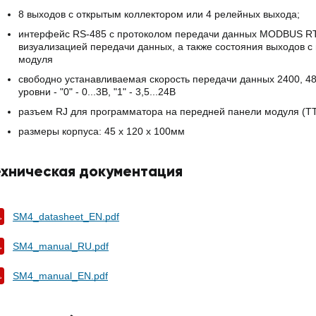
8 выходов с открытым коллектором или 4 релейных выхода;
интерфейс RS-485 с протоколом передачи данных MODBUS RTU
визуализацией передачи данных, а также состояния выходов 
модуля
свободно устанавливаемая скорость передачи данных 2400, 4800
уровни - "0" - 0...3В, "1" - 3,5...24В
разъем RJ для программатора на передней панели модуля (T
размеры корпуса: 45 x 120 x 100мм
ехническая документация
SM4_datasheet_EN.pdf
SM4_manual_RU.pdf
SM4_manual_EN.pdf