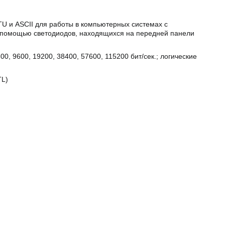
 и ASCII для работы в компьютерных системах с
с помощью светодиодов, находящихся на передней панели
, 9600, 19200, 38400, 57600, 115200 бит/сек.; логические
TL)