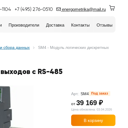
0-1104
+7 (495) 276-0510
energometrika@mail.ru
и
Производители
Доставка
Контакты
Отзывы
и сбора данных
SM4 - Модуль логических дискретных
 выходов с RS-485
Арт.:
SM4
Под заказ
39 169 ₽
от
Цена обновлена: 03.04.2026
В корзину