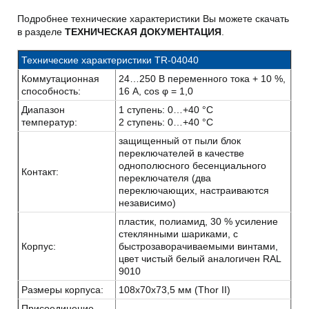
Подробнее технические характеристики Вы можете скачать
в разделе
ТЕХНИЧЕСКАЯ ДОКУМЕНТАЦИЯ
.
Технические характеристики TR-04040
Коммутационная
24…250 B переменного тока + 10 %,
способность:
16 A, cos φ = 1,0
Диапазон
1 ступень: 0…+40 °C
температур:
2 ступень: 0…+40 °C
защищенный от пыли блок
переключателей в качестве
однополюсного бесенциального
Контакт:
переключателя (два
переключающих, настраиваются
независимо)
пластик, полиамид, 30 % усиление
стеклянными шариками, с
Корпус:
быстрозаворачиваемыми винтами,
цвет чистый белый аналогичен RAL
9010
Размеры корпуса:
108x70x73,5 мм (Thor II)
Присоединение