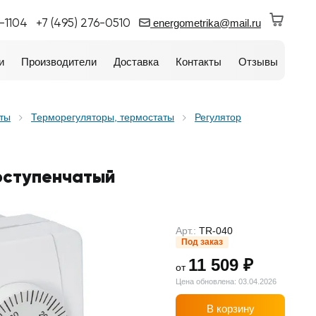
0-1104
+7 (495) 276-0510
energometrika@mail.ru
и
Производители
Доставка
Контакты
Отзывы
аты
Терморегуляторы, термостаты
Регулятор
оступенчатый
Арт.:
TR-040
Под заказ
11 509 ₽
от
Цена обновлена: 03.04.2026
В корзину