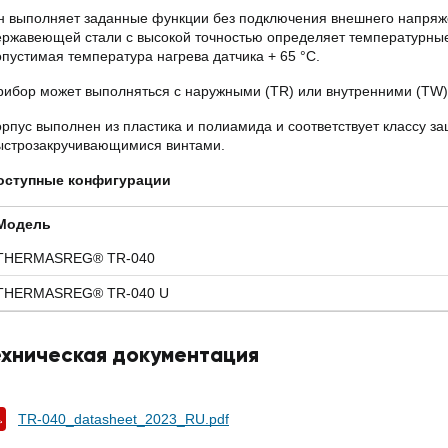
н выполняет заданные функции без подключения внешнего напряж
ержавеющей стали с высокой точностью определяет температурные
опустимая температура нагрева датчика + 65 °С.
рибор может выполняться с наружными (TR) или внутренними (TW)
орпус выполнен из пластика и полиамида и соответствует классу з
ыстрозакручивающимися винтами.
оступные конфигурации
Модель
THERMASREG® TR-040
THERMASREG® TR-040 U
ехническая документация
TR-040_datasheet_2023_RU.pdf