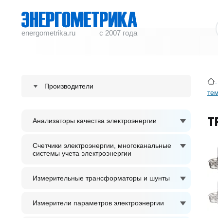
energometrika.ru
с 2007 года
Производители
те
ENERGOMETRIKA
T
Анализаторы качества электроэнергии
S plus S Regeltechnik GmbH
ACCUENERGY
Счетчики электроэнергии, многоканальные
системы учета электроэнергии
ADTEK
Измерительные трансформаторы и шунты
Измерители параметров электроэнергии