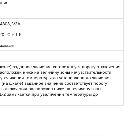
жения
.4303, V2A
20 °C ± 1 K
зажимам
кале) заданное значение соответствует порогу отключения
асположен ниже на величину зоны нечувствительности.
 увеличении температуры до установленного значения.
(на шкале) заданное значение соответствует порогу
г отключения расположен ниже на величину зоны
 1-2 замыкается при увеличении температуры до