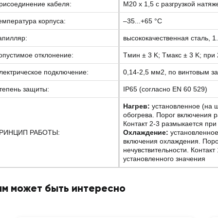
рисоединение кабеля:
M20 x 1,5 с разгрузкой натя
емпература корпуса:
–35...+65 °C
апилляр:
высококачественная сталь, 1
опустимое отклонение:
Tмин ± 3 K; Tмакс ± 3 K; при 
лектрическое подключение:
0,14-2,5 мм2, по винтовым 
тепень защиты:
IP65 (согласно EN 60 529)
Нагрев:
установленное (на ш
обогрева. Порог включения р
Контакт 2-3 размыкается при
РИНЦИП РАБОТЫ:
Охлаждение:
установленное 
включения охлаждения. Поро
нечувствительности. Контакт
установленного значения
ам может быть интересно