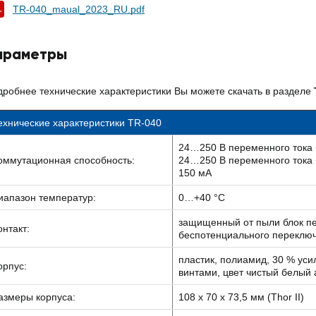
TR-040_maual_2023_RU.pdf
араметры
робнее технические характеристики Вы можете скачать в разделе
ехнические характеристики TR-040
24…250 B переменного тока + 
оммутационная способность:
24…250 B переменного тока + 
150 мА
иапазон температур:
0…+40 °C
защищенный от пыли блок пе
онтакт:
беспотенциального переклю
пластик, полиамид, 30 % ус
орпус:
винтами, цвет чистый белый
азмеры корпуса:
108 x 70 x 73,5 мм (Thor II)