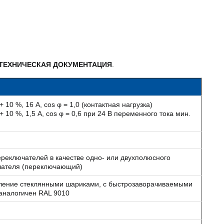
ТЕХНИЧЕСКАЯ ДОКУМЕНТАЦИЯ
.
10 %, 16 A, cos φ = 1,0 (контактная нагрузка)
10 %, 1,5 A, cos φ = 0,6 при 24 B переменного тока мин.
реключателей в качестве одно- или двухполюсного
чателя (переключающий)
иление стеклянными шариками, с быстрозаворачиваемыми
 аналогичен RAL 9010