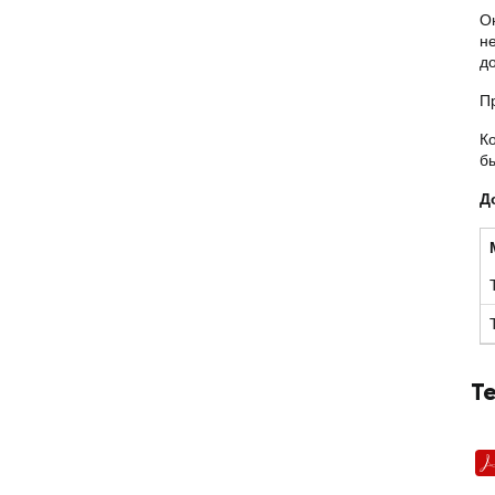
О
н
д
П
К
б
Д
Т