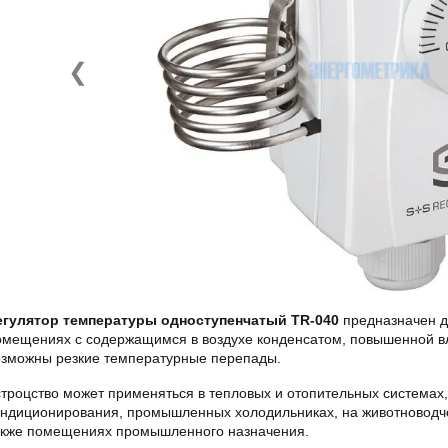
❮
егулятор температуры одноступенчатый TR-040
предназначен д
омещениях с содержащимся в воздухе конденсатом, повышенной вл
озможны резкие температурные перепады.
строцство может применяться в тепловых и отопительных системах
ондиционирования, промышленных холодильниках, на животноводчес
акже помещениях промышленного назначения.