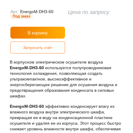
Арт.:
EnergoM-DH3-60
Цена по запросу
Под заказ
В корзину
Запросить счёт
В
корпусном
электрическом
осушителе
воздуха
EnergoM-DH3-60
используется
полупроводниковая
технология
охлаждения
,
позволяющая
создать
ультракомпактное
,
высокоэффективное
и
энергосберегающее
решение
для
осушения
воздуха
и
предотвращения
образования
конденсата в силовых
шкафах
.
EnergoM-DH3-60
эффективно
конденсирует
влагу
из
влажного
воздуха
внутри
электрического
шкафа
,
превращая
ее
в
воду
на
конденсационной
пластине
осушителя
и
удаляя
ее
из
корпуса
.
Этот
процесс
быстро
снижает
уровень
влажности
внутри
шкафа
,
обеспечивая