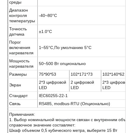
среды
Диапазон
контроля
-40~80°C
температуры
Точность
±1.0°C
датчика
Порог
включения
1~55°C,По умолчанию 5°C
нагревателя
Мощность
50~500 Вт опционально
нагревателя
Размеры
75*90*53
102*171*73
102*140*62
2*3 цифровой
2 цифровой
2*3 цифровой
Экран
LED
LED
LED
Стандарт
IEC60255-22-1
Связь
RS485, modbus-RTU (Опционально)
Примечания:
1. Выбор номинальной мощности связан с внутренним объем
справочное значение составляет:
Шкаф объемом 0,5 кубического метра, выберите 15 Вт