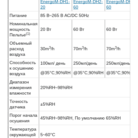
EnergoM-DH1-
EnergoM-DH2-
EnergoM-DH3-
20
60
60
Питание
85 В~265 В AC/DC 50Hz
Номинальная
мощность
20 Вт
60 Вт
60 Вт
(1)
Пельтье
Объемный
3
3
3
расход
30m
/h
70m
/h
70m
/h
воздуха
Способность
100мл/ день
250мл/день
250мл/день
к осушению
@35°C,90%RH
@35°C,90%RH
@35°C,90%RH
воздуха
Диапазон
измерения
20%RH~98%RH
влажности
Точность
±5%RH
датчика
Порог начала
45%RH~98%RH, По умолчанию 65%RH
осушения
Температура
окружающей
5~60°C