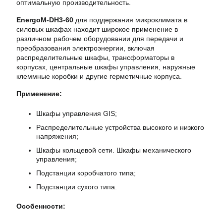
оптимальную
производительность
.
EnergoM-DH3-60
для поддержания микроклимата в
силовых шкафах
находит
широкое
применение
в
различном
рабочем
оборудовании для
передачи
и
преобразования
электроэнергии
,
включая
распределительные
шкафы
,
трансформаторы
в
корпусах
,
центральные
шкафы
управления
,
наружные
клеммные
коробки
и
другие
герметичные
корпуса
.
Применение:
Шкафы
управления
GIS;
Распределительные
устройства
высокого
и
низкого
напряжения;
Шкафы
кольцевой
сети
.
Шкафы
механического
управления;
Подстанции
коробчатого
типа;
Подстанции
сухого
типа.
Особенности: