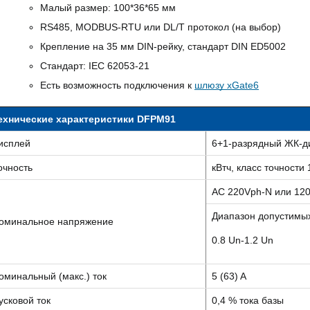
Малый размер: 100*36*65 мм
RS485, MODBUS-RTU или DL/T протокол (на выбор)
Крепление на 35 мм DIN-рейку, стандарт DIN ED5002
Стандарт: IEC 62053-21
Есть возможность подключения к
шлюзу xGate6
ехнические характеристики
DFPM91
исплей
6+1-разрядный ЖК-ди
очность
кВтч, класс точности 
AC 220Vph-N или 120
Диапазон допустимы
оминальное напряжение
0.8 Un-1.2 Un
оминальный (макс.) ток
5 (63) A
усковой ток
0,4 % тока базы