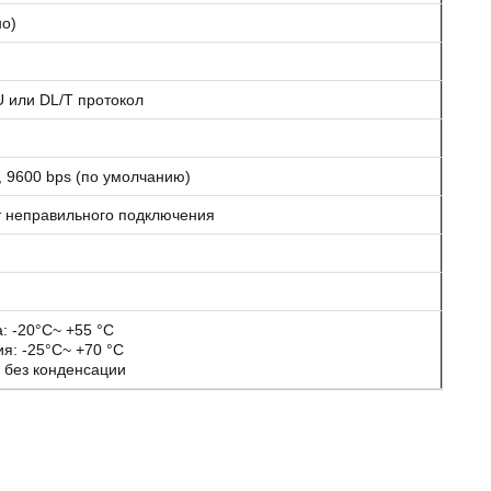
но)
или DL/T протокол
, 9600 bps (по умолчанию)
т неправильного подключения
: -20°C~ +55 °C
я: -25°C~ +70 °C
 без конденсации