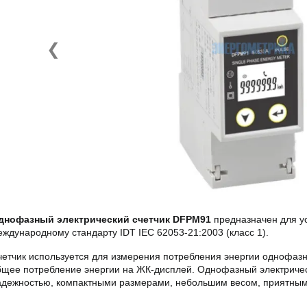
❮
днофазный электрический счетчик DFPM91
предназначен для ус
еждународному стандарту IDT IEC 62053-21:2003 (класс 1).
четчик используется для измерения потребления энергии однофазн
бщее потребление энергии на ЖК-дисплей. Однофазный электричес
адежностью, компактными размерами, небольшим весом, приятным