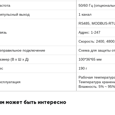
астота
50/60 Гц (опциональ
мпульсный выход
1 канал
RS485, MODBUS-RTU 
вязь
Адрес: 1-247
Скорость: 2400, 4800
еправильное подключение
Схема для защиты о
азмер (В х Ш х Д)
100*36*65 мм
ес
190 г
Рабочая температура
ксплуатация
Температура хранени
Влажность: 5% ~ 95%
ам может быть интересно