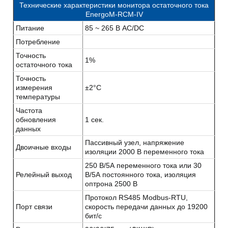
Технические характеристики монитора остаточного тока
EnergoM-RCM-IV
Питание
85 ~ 265 В AC/DC
Потребление
Точность
1%
остаточного тока
Точность
измерения
±2°C
температуры
Частота
обновления
1 сек.
данных
Пассивный узел, напряжение
Двоичные входы
изоляции 2000 В переменного тока
250 В/5А переменного тока или 30
Релейный выход
В/5А постоянного тока, изоляция
оптрона 2500 В
Протокол RS485 Modbus-RTU,
Порт связи
скорость передачи данных до 19200
бит/с