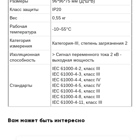
Размеры
96*96*75 мм (Д*Ш*В)
Класс защиты
IP20
Вес
0,55 кг
Рабочая
-10~55°C
температура
Категория
Категория-III, степень загрязнения 2
измерения
Изоляционная
> Сигнал переменного тока 2 кВ -
способность
выходная мощность
IEC 61000-4-2, класс III
IEC 61000-4-3, класс III
IEC 61000-4-4, класс IV
Стандарты
IEC 61000-4-5, класс IV
IEC 61000-4-6, класс III
IEC 61000-4-8, класс III
IEC 61000-4-11, класс III
Вам может быть интересно