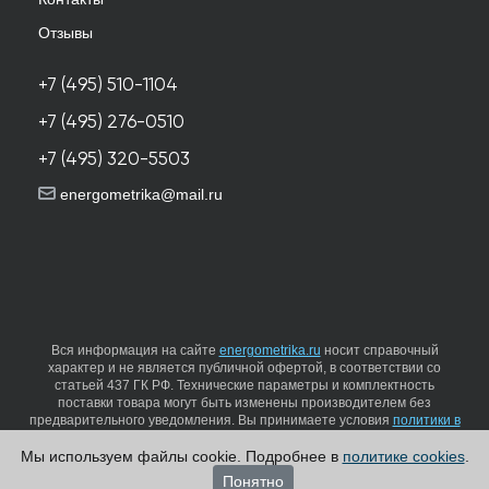
Отзывы
+7 (495) 510-1104
+7 (495) 276-0510
+7 (495) 320-5503
energometrika@mail.ru
Вся информация на сайте
energometrika.ru
носит справочный
характер и не является публичной офертой, в соответствии со
статьей 437 ГК РФ. Технические параметры и комплектность
поставки товара могут быть изменены производителем без
предварительного уведомления. Вы принимаете условия
политики в
отношении обработки персональных данных
и
пользовательского
Мы используем файлы cookie. Подробнее в
политике cookies
.
соглашения
каждый раз, когда оставляете свои данные в любой
форме обратной связи на сайте energometrika.ru
Понятно