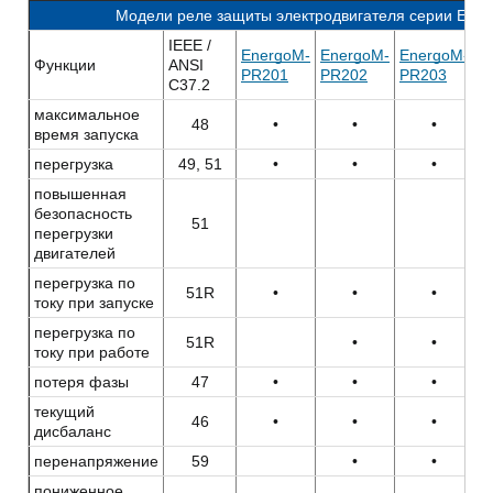
Модели реле защиты электродвигателя серии Ene
IEEE /
EnergoM-
EnergoM-
EnergoM-
E
Функции
ANSI
PR201
PR202
PR203
P
C37.2
максимальное
48
•
•
•
время запуска
перегрузка
49, 51
•
•
•
повышенная
безопасность
51
перегрузки
двигателей
перегрузка по
51R
•
•
•
току при запуске
перегрузка по
51R
•
•
току при работе
потеря фазы
47
•
•
•
текущий
46
•
•
•
дисбаланс
перенапряжение
59
•
•
пониженное