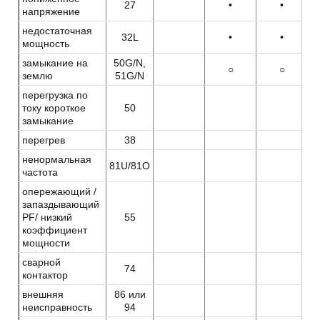
27
•
•
напряжение
недостаточная
32L
•
•
мощность
замыкание на
50G/N,
○
○
землю
51G/N
перегрузка по
току короткое
50
замыкание
перегрев
38
ненормальная
81U/81O
частота
опережающий /
запаздывающий
PF/ низкий
55
коэффициент
мощности
сварной
74
контактор
внешняя
86 или
неисправность
94