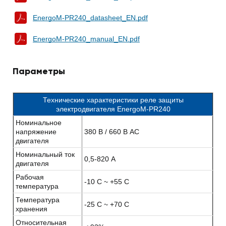
EnergoM-PR240_datasheet_EN.pdf
EnergoM-PR240_manual_EN.pdf
Параметры
Технические характеристики реле защиты
электродвигателя EnergoM-PR240
Номинальное
напряжение
380 В / 660 В AC
двигателя
Номинальный ток
0,5-820 А
двигателя
Рабочая
-10 C ~ +55 C
температура
Температура
-25 C ~ +70 C
хранения
Относительная