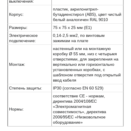
выключения:
пластик, акрилонитрил-
Корпус:
бутадиенстирол (ABS), цвет чистый
белый аналогичен RAL 9010
Размеры:
75 x 75 x 25 мм (E1)
Электрическое
0,14-2,5 мм2, по винтовым
подключение:
зажимам на плате
настенный или на монтажную
коробку Ø 55 мм, низ с четырьмя
отверстиями, для закрепления на
Монтаж:
вертикально или горизонтально
установленных коробках, с
шаблоном отверстия под открытый
ввод кабеля
Степень защиты:
IP30 (согласно EN 60 529)
соответствие CE - нормам,
директива 2004⁄108⁄EC
«Электромагнитная
Нормы:
совместимость», директива
2006⁄95⁄EC «Низковольтное
оборудование»