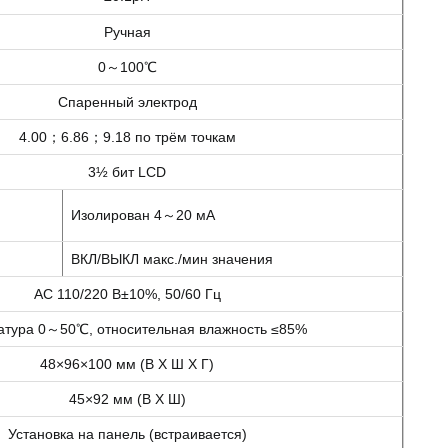
Ручная
0～100℃
Спаренный электрод
4.00；6.86；9.18 по трём точкам
3½ бит LCD
Изолирован 4～20 мА
ВКЛ/ВЫКЛ макс./мин значения
AC 110/220 В±10%, 50/60 Гц
атура 0～50℃, относительная влажность ≤85%
48×96×100 мм (В X Ш X Г)
45×92 мм (В X Ш)
Установка на панель (встраивается)