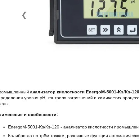
❮
ромышленный
анализатор кислотности EnergoM-5001-Ks/Ks-12
пределения уровня pH, контроля загрязнений и химических процес
реды.
рименение и особенности:
EnergoM-5001-Ks/Ks-120 - анализатор кислотности промышлен
Калибровка по трём точкам, различные функции автоматическо