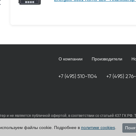
О компании
Производители
Н
+7 (495) 510-1104
+7 (495) 276
ер и не является публичной офертой, в соответствии со статьей 437 ГК РФ. 
 принимаете условия
политики в отношении обработки персональных данных
данные в любой форме обратной связи на сайте energometrika.ru
используем файлы cookie. Подробнее в
политике cookies
.
Поня