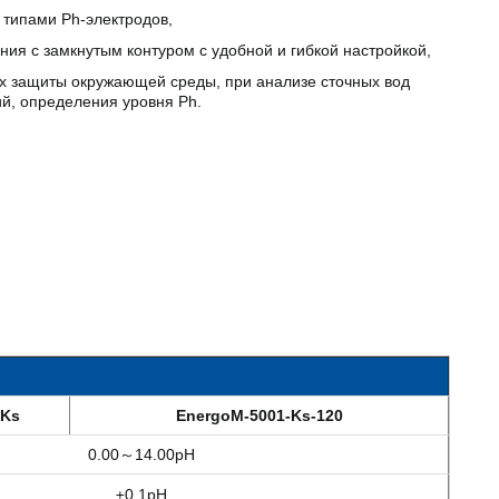
 типами Ph-электродов,
ия с замкнутым контуром с удобной и гибкой настройкой,
ях защиты окружающей среды, при анализе сточных вод
ий, определения уровня Ph.
-Ks
EnergoM-5001-Ks-120
0.00～14.00pH
±0.1pH