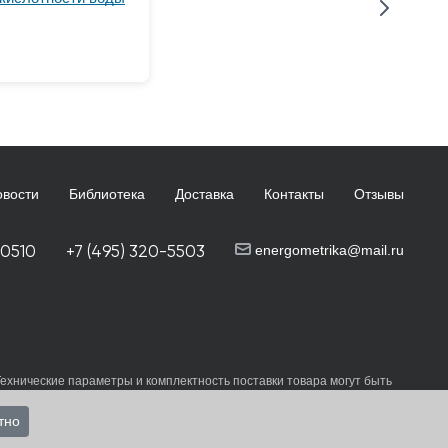
овости
Библиотека
Доставка
Контакты
Отзывы
-0510
+7 (495) 320-5503
energometrika@mail.ru
Технические параметры и комплектность поставки товара могут быть
и
пользовательского соглашения
каждый раз, когда оставляете свои
тно