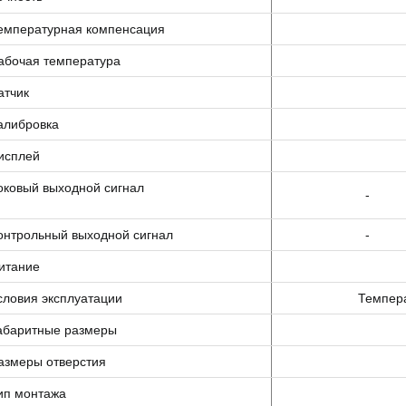
емпературная компенсация
абочая температура
атчик
алибровка
исплей
оковый выходной сигнал
-
онтрольный выходной сигнал
-
итание
словия эксплуатации
Темпер
абаритные размеры
азмеры отверстия
ип монтажа