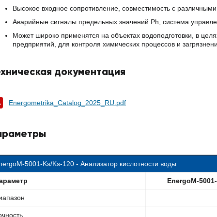
Высокое входное сопротивление, совместимость с различными
Аварийные сигналы предельных значений Ph, система управлен
Может широко применятся на объектах водоподготовки, в цел
предприятий, для контроля химических процессов и загрязнен
ехническая документация
Energometrika_Catalog_2025_RU.pdf
араметры
nergoM-5001-Ks/Ks-120 - Анализатор кислотности воды
араметр
EnergoM-5001
иапазон
очность