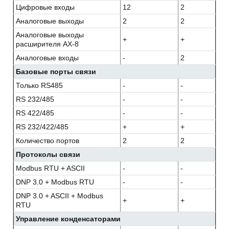
Цифровые входы
12
2
Аналоговые выходы
2
2
Аналоговые выходы
+
+
расширителя АХ-8
Аналоговые входы
-
2
Базовые порты связи
Только RS485
-
-
RS 232/485
-
-
RS 422/485
-
-
RS 232/422/485
+
+
Количество портов
2
2
Протоколы связи
Modbus RTU + ASCII
-
-
DNP 3.0 + Modbus RTU
-
-
DNP 3.0 + ASCII + Modbus
+
+
RTU
Управление конденсаторами