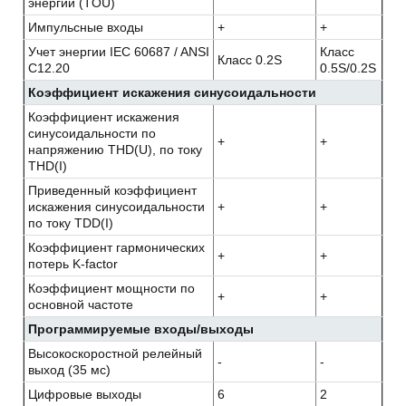
энергии (TOU)
Импульсные входы
+
+
Учет энергии IEC 60687 / ANSI
Класс
Класс 0.2S
C12.20
0.5S/0.2S
Коэффициент искажения синусоидальности
Коэффициент искажения
синусоидальности по
+
+
напряжению THD(U), по току
THD(I)
Приведенный коэффициент
искажения синусоидальности
+
+
по току TDD(I)
Коэффициент гармонических
+
+
потерь K-factor
Коэффициент мощности по
+
+
основной частоте
Программируемые входы/выходы
Высокоскоростной релейный
-
-
выход (35 мс)
Цифровые выходы
6
2