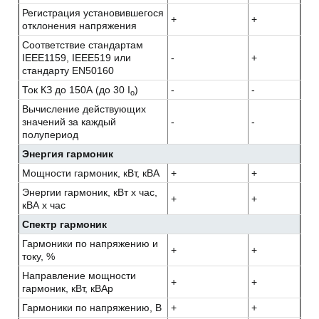
Регистрация установившегося
+
+
отклонения напряжения
Соответствие стандартам
IEEE1159, IEEE519 или
-
+
стандарту EN50160
Ток КЗ до 150А (до 30 I
)
-
-
o
Вычисление действующих
значений за каждый
-
-
полупериод
Энергия гармоник
Мощности гармоник, кВт, кВА
+
+
Энергии гармоник, кВт х час,
+
+
кВА х час
Спектр гармоник
Гармоники по напряжению и
+
+
току, %
Направление мощности
+
+
гармоник, кВт, кВАр
Гармоники по напряжению, В
+
+