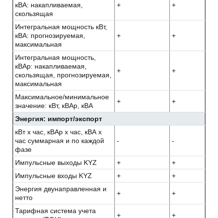
кВА: накапливаемая,
+
+
скользящая
Интегральная мощность кВт,
кВА: прогнозируемая,
+
+
максимальная
Интегральная мощность,
кВАр: накапливаемая,
+
+
скользящая, прогнозируемая,
максимальная
Максимальное/минимальное
+
+
значение: кВт, кВАр, кВА
Энергия: импорт/экспорт
кВт x час, кВАр x час, кВА x
час суммарная и по каждой
-
-
фазе
Импульсные выходы KYZ
+
+
Импульсные входы KYZ
+
+
Энергия двунаправленная и
+
+
нетто
Тарифная система учета
+
+