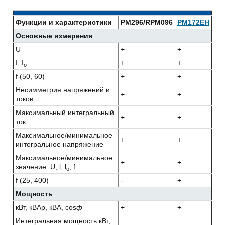
Функции и характеристики
PM296/RPM096
PM172EH
Основные измерения
U
+
+
I, I
+
+
o
f (50, 60)
+
+
Несимметрия напряжений и
+
+
токов
Максимальный интегральный
+
+
ток
Максимальное/минимальное
+
+
интегральное напряжение
Максимальное/минимальное
+
+
значение: U, l, l
, f
o
f (25, 400)
-
+
Мощность
кВт, кВАр, кВА, cos
ф
+
+
Интегральная мощность кВт,