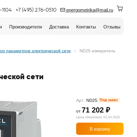
0-1104
+7 (495) 276-0510
energometrika@mail.ru
и
Производители
Доставка
Контакты
Отзывы
ор параметров электрической сети
ND25 измеритель
ческой сети
Арт.:
ND25
Под заказ
71 202 ₽
от
Цена обновлена: 03.04.2026
В корзину