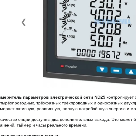
❮
змеритель параметров электрической сети ND25
контролирует 
етырёхпроводных, трёхфазных трёхпроводных и однофазных двухпр
змеряет активную, реактивную, полную потреблённую энергию и м
 качестве опции доступны два дополнительных выхода. Это может б
начений, таймер и часы реального времени.
ехнические характеристики: