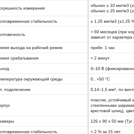
обычно ± 10 мкг/м3 (
огрешность измерения
обычно ± 25 мкг/м3 (
олговременная стабильность
± 1,25 мкг/м3 (±1,25 
> 60 месяцев (при но
олговечность
зависит от характера 
ремя выхода на рабочий режим
прибл. 1 час
ремя срабатывания
< 2 минут
ыход
0–10 В (фиксированн
емпература окружающей среды
0...+50 °C
л. подключение
0,14–1,5 мм², по ви
пластик, устойчивый
орпус
стеклянными шарикам
крестовой шлиц), цве
азмеры
126 x 90 x 50 мм (Tyr 
олговременная стабильность
< 2 % за 15 лет