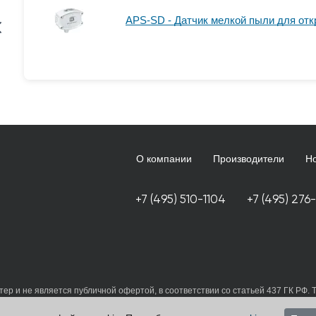
APS-SD - Датчик мелкой пыли для отк
О компании
Производители
Н
+7 (495) 510-1104
+7 (495) 276
ер и не является публичной офертой, в соответствии со статьей 437 ГК РФ. 
 принимаете условия
политики в отношении обработки персональных данных
данные в любой форме обратной связи на сайте energometrika.ru