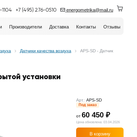
0-1104
+7 (495) 276-0510
energometrika@mail.ru
и
Производители
Доставка
Контакты
Отзывы
оздуха
Датчики качества воздуха
APS-SD - Датчик
рытой установки
Арт.:
APS-SD
Под заказ
60 450 ₽
от
Цена обновлена: 03.04.2026
В корзину