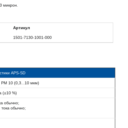
0 микрон.
Артикул
1501-7130-1001-000
истики APS-SD
; PM 10 (0,3...10 мкм)
а (±10 %)
ока обычно;
. тока обычно;