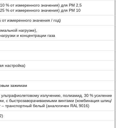
±10 % от измеренного значения) для PM 2,5
±25 % от измеренного значения) для PM 10
% от измеренного значения / год)
рмальной нагрузке),
нагрузки и концентрации газа
ая настройка)
нтовым зажимам
 к ультрафиолетовому излучению, полиамид, 30 % усиление
и, с быстрозаворачиваемыми винтами (комбинация шлиц/
т – транспортный белый (аналогичен RAL 9016)
2)