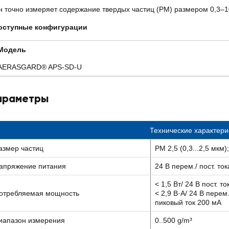
н
точно измеряет содержание твердых частиц (PM) размером 0,3–1
оступные конфигурации
Модель
AERASGARD® APS-SD-U
араметры
Технические характер
азмер частиц
PM 2,5 (0,3...2,5 мкм)
апряжение питания
24 В перем./ пост. ток
< 1,5 Вт/ 24 В пост. т
отребляемая мощность
< 2,9 В·А/ 24 В перем
пиковый ток 200 мА
иапазон измерения
0..500 g/m³