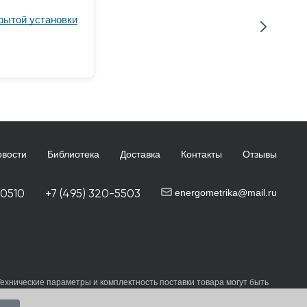
рытой установки
овости
Библиотека
Доставка
Контакты
Отзывы
-0510
+7 (495) 320-5503
energometrika@mail.ru
Технические параметры и комплектность поставки товара могут быть
и
пользовательского соглашения
каждый раз, когда оставляете свои