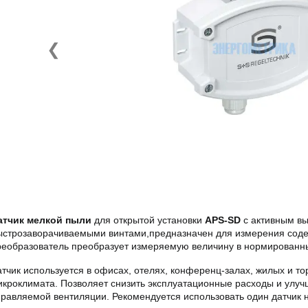
❮
атчик мелкой пыли
для открытой установки
APS-SD
с активным вы
ыстрозаворачиваемыми винтами,предназначен для измерения содер
реобразователь преобразует измеряемую величину в нормированны
атчик используется в офисах, отелях, конференц-залах, жилых и т
икроклимата. Позволяет снизить эксплуатационные расходы и улуч
правляемой вентиляции. Рекомендуется использовать один датчик