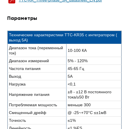
Параметры
Технические характеристики TTC-KR35 с интегратором (
выход 5A)
Диапазон тока (переменный
10-100 КА
ток)
Диапазон измерений
5% - 120%
Частота питания
45-65 Гц
Выход
5А
Нагрузка
<0,1
±8 - ±12 В постоянного
Напряжение питания
тока/≥50 Вт
Потребляемая мощность
меньше 300
Смещенный дрейф
@ -25~+70°С ≤±1мВ
Точность
≤1%
Линейность
≤1 %FS