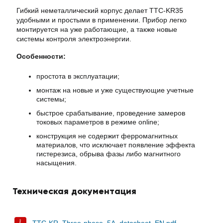
Гибкий неметаллический корпус делает TTC-KR35
удобными и простыми в применении. Прибор легко
монтируется на уже работающие, а также новые
системы контроля электроэнергии.
Особенности:
простота в эксплуатации;
монтаж на новые и уже существующие учетные
системы;
быстрое срабатывание, проведение замеров
токовых параметров в режиме online;
конструкция не содержит ферромагнитных
материалов, что исключает появление эффекта
гистерезиса, обрыва фазы либо магнитного
насыщения.
Техническая документация
TTC-KR_Three-phase_5A_datasheet_EN.pdf