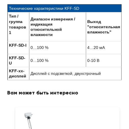
Технические характеристики KFF-SD
Тип /
Диапазон измерения /
группа
Выход
индикация
"относительная
товаров
относительной
влажность"
1
влажности
KFF-SD-I
0…100 %
4…20 мА
KFF-SD-
0…100 %
0-10 B
U
KFF-xx-
Дисплей с подсветкой, двухстрочный
дисплей
Вам может быть интересно