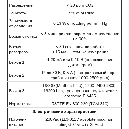
Разрешение
< 20 ppm CO2
Точность
± 5% of reading
Зависимость
0.13 % of reading per mm Hg
от давления
< 3 мин при единовременном изменении
Время отклика
на 90%
Время
< 30 сек – начало работы
разогрева
< 15 мин – точные измерения
4-20 мА или 0-10 В (переключение
Выход 1
джампером)
Реле 30 В, 0.5 А ( настраиваемый порог
Выход 2
срабатывания 1000‐2500 ppm)
RS485(Modbus RTU), 1200-2400-9600-
Выход 3
19200 bps, трех проводн подключение
согласно EIA485
Нормативы
R&TTE EN 300 220 (TCM 310)
Электрические характеристики
Источник
230Vac (113‐311V absolute maximum
питания
ratings) 24Vdc (7‐28Vdc)