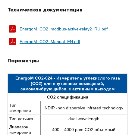
Техническая документация
EnergoM_CO2_modbus-active-relay2_RU.pdf
EnergoM_CO2_Manual_EN.pdf
Параметры
EnergoM CO2-024 - Измеритель углекислого газа
(CO2) для внутренних помещений,
самокалибрующийся, с активным выходом
CO2 спецификация
Тип
NDIR ‐non dispersive infrared technology
измерения
Тип датчика
dual wavelength
Диапазон
400 – 4000 ppm CO2 объемный
измерений