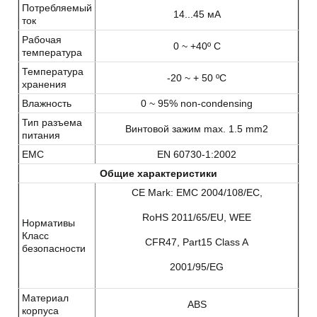
Потребляемый
14...45 мA
ток
Рабочая
0 ~ +40º C
температура
Температура
‐20 ~ + 50 ºC
хранения
Влажность
0 ~ 95% non‐condensing
Тип разъема
Винтовой зажим max. 1.5 mm2
питания
EMC
EN 60730‐1:2002
Общие характеристики
CE Mark: EMC 2004/108/EC,
RoHS 2011/65/EU, WEE
Нормативы
Класс
CFR47, Part15 Class A
безопасности
2001/95/EG
Материал
ABS
корпуса