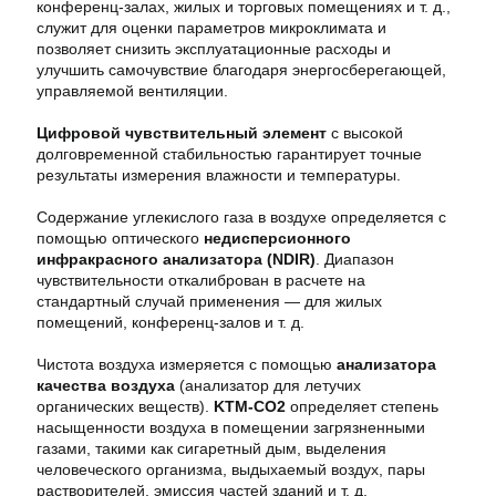
конференц-залах, жилых и торговых помещениях и т. д.,
служит для оценки параметров микроклимата и
позволяет снизить эксплуатационные расходы и
улучшить самочувствие благодаря энергосберегающей,
управляемой вентиляции.
Цифровой чувствительный элемент
с высокой
долговременной стабильностью гарантирует точные
результаты измерения влажности и температуры.
Содержание углекислого газа в воздухе определяется с
помощью оптического
недисперсионного
инфракрасного анализатора (NDIR)
. Диапазон
чувствительности откалиброван в расчете на
стандартный случай применения — для жилых
помещений, конференц-залов и т. д.
Чистота воздуха измеряется с помощью
анализатора
качества воздуха
(анализатор для летучих
органических веществ).
KTM-CO2
определяет степень
насыщенности воздуха в помещении загрязненными
газами, такими как сигаретный дым, выделения
человеческого организма, выдыхаемый воздух, пары
растворителей, эмиссия частей зданий и т. д.