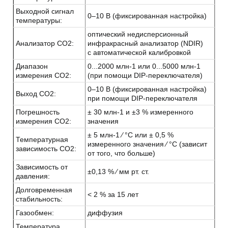
Выходной сигнал
0–10 В (фиксированная настройка)
температуры:
оптический недисперсионный
Анализатор CO2:
инфракрасный анализатор (NDIR)
с автоматической калибровкой
Диапазон
0...2000 млн-1 или 0...5000 млн-1
измерения CO2:
(при помощи DIP-переключателя)
0–10 В (фиксированная настройка)
Выход CO2:
при помощи DIP-переключателя
Погрешность
± 30 млн-1 и ±3 % измеренного
измерения CO2:
значения
± 5 млн-1 ⁄ °C или ± 0,5 %
Температурная
измеренного значения ⁄ °C (зависит
зависимость CO2:
от того, что больше)
Зависимость от
±0,13 % ⁄ мм рт. ст.
давления:
Долговременная
< 2 % за 15 лет
стабильность:
Газообмен:
диффузия
Температура