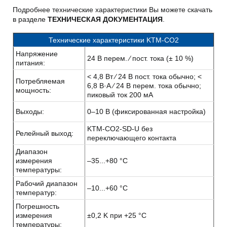
Подробнее технические характеристики Вы можете скачать
в разделе
ТЕХНИЧЕСКАЯ ДОКУМЕНТАЦИЯ
.
Технические характеристики KTM-CO2
Напряжение
24 В перем. ⁄ пост. тока (± 10 %)
питания:
< 4,8 Вт ⁄ 24 В пост. тока обычно; <
Потребляемая
6,8 В·А ⁄ 24 В перем. тока обычно;
мощность:
пиковый ток 200 мA
Выходы:
0–10 В (фиксированная настройка)
KTM-CO2-SD-U без
Релейный выход:
переключающего контакта
Диапазон
измерения
–35...+80 °C
температуры:
Рабочий диапазон
–10...+60 °C
температур:
Погрешность
измерения
±0,2 K при +25 °C
температуры: