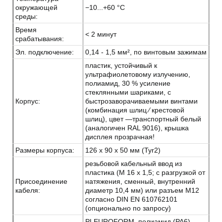
окружающей
−10...+60 °C
среды:
Время
< 2 минут
срабатывания:
Эл. подключение:
0,14 - 1,5 мм², по винтовым зажимам
пластик, устойчивый к
ультрафиолетовому излучению,
полиамид, 30 % усиление
стеклянными шариками, с
Корпус:
быстрозаворачиваемыми винтами
(комбинация шлиц ⁄ крестовой
шлиц), цвет —транспортный белый
(аналогичен RAL 9016), крышка
дисплея прозрачная!
Размеры корпуса:
126 x 90 x 50 мм (Tyr2)
резьбовой кабельный ввод из
пластика (M 16 x 1,5; с разгрузкой от
Присоединение
натяжения, сменный, внутренний
кабеля:
диаметр 10,4 мм) или разъем M12
согласно DIN EN 610762101
(опционально по запросу)
PLEUROFORM, полиамид (PA6),