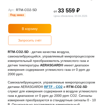
33 559 ₽
Арт.:
RTM-CO2-SD
от
Под заказ
Цена обновлена: 03.04.2026
В корзину
Запросить счёт
RTM-CO2-SD
- датчик качества воздуха,
самокалибрующийся, управляемый микропроцессором
измерительный преобразователь углекислого газа и
датчик температуры
AERASGARD®
имеет диапазон
измерения содержания углекислого газа от 0 ppm до
2000 ppm.
Самокалибрующиеся, управляемые микропроцессором
датчики AERASGARD®
RFTF - CO2
и
RTM-CO2-SD
служат для измерения содержания в воздухе углекислого
газа в диапазоне от 0 ppm до 2000 ppm CO2. Сигналы
измерения преобразуются в стандартные сигналы 0 - 10
В. Опционально поставляется измерительный