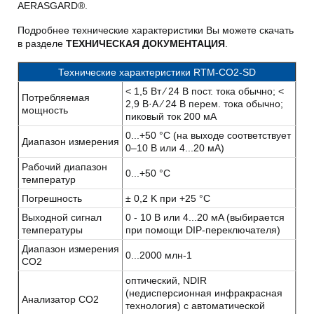
AERASGARD®.
Подробнее технические характеристики Вы можете скачать
в разделе
ТЕХНИЧЕСКАЯ ДОКУМЕНТАЦИЯ
.
Технические характеристики RTM-CO2-SD
< 1,5 Вт ⁄ 24 В пост. тока обычно; <
Потребляемая
2,9 В·А ⁄ 24 В перем. тока обычно;
мощность
пиковый ток 200 мА
0...+50 °C (на выходе соответствует
Диапазон измерения
0–10 В или 4...20 мA)
Рабочий диапазон
0...+50 °C
температур
Погрешность
± 0,2 K при +25 °C
Выходной сигнал
0 - 10 В или 4...20 мA (выбирается
температуры
при помощи DIP-переключателя)
Диапазон измерения
0...2000 млн-1
CO2
оптический, NDIR
(недисперсионная инфракрасная
Анализатор CO2
технология) с автоматической