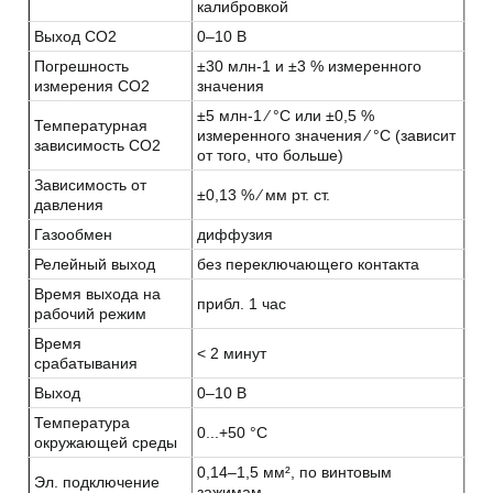
калибровкой
Выход CO2
0–10 B
Погрешность
±30 млн-1 и ±3 % измеренного
измерения CO2
значения
±5 млн-1 ⁄ °C или ±0,5 %
Температурная
измеренного значения ⁄ °C (зависит
зависимость CO2
от того, что больше)
Зависимость от
±0,13 % ⁄ мм рт. ст.
давления
Газообмен
диффузия
Релейный выход
без переключающего контакта
Время выхода на
прибл. 1 час
рабочий режим
Время
< 2 минут
срабатывания
Выход
0–10 B
Температура
0...+50 °C
окружающей среды
0,14–1,5 мм², по винтовым
Эл. подключение
зажимам