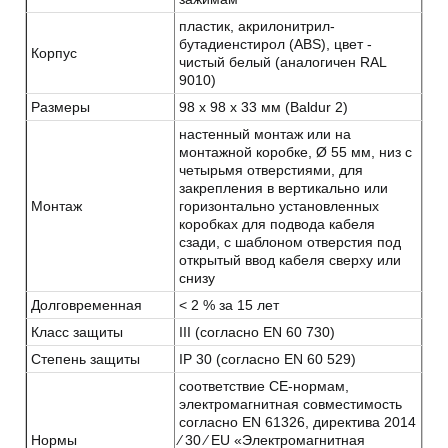
пластик, акрилонитрил-
бутадиенстирол (ABS), цвет -
Корпус
чистый белый (аналогичен RAL
9010)
Размеры
98 x 98 x 33 мм (Baldur 2)
настенный монтаж или на
монтажной коробке, Ø 55 мм, низ с
четырьмя отверстиями, для
закрепления в вертикально или
Монтаж
горизонтально установленных
коробках для подвода кабеля
сзади, с шаблоном отверстия под
открытый ввод кабеля сверху или
снизу
Долговременная
< 2 % за 15 лет
Класс защиты
III (согласно EN 60 730)
Степень защиты
IP 30 (согласно EN 60 529)
соответствие CE-нормам,
электромагнитная совместимость
согласно EN 61326, директива 2014
Нормы
⁄ 30 ⁄ EU «Электромагнитная