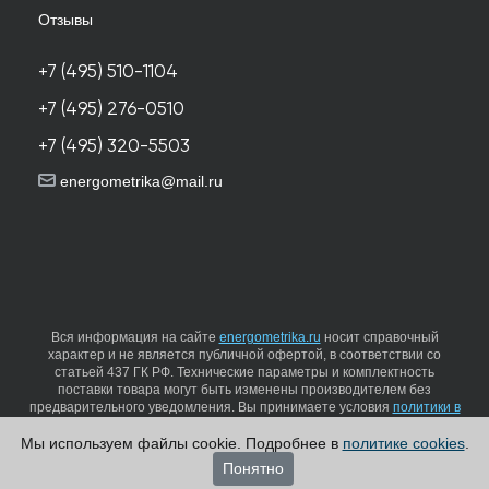
Отзывы
+7 (495) 510-1104
+7 (495) 276-0510
+7 (495) 320-5503
energometrika@mail.ru
Вся информация на сайте
energometrika.ru
носит справочный
характер и не является публичной офертой, в соответствии со
статьей 437 ГК РФ. Технические параметры и комплектность
поставки товара могут быть изменены производителем без
предварительного уведомления. Вы принимаете условия
политики в
отношении обработки персональных данных
и
пользовательского
Мы используем файлы cookie. Подробнее в
политике cookies
.
соглашения
каждый раз, когда оставляете свои данные в любой
форме обратной связи на сайте energometrika.ru
Понятно