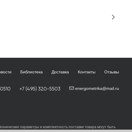
овости
Библиотека
Доставка
Контакты
Отзывы
-0510
+7 (495) 320-5503
energometrika@mail.ru
Технические параметры и комплектность поставки товара могут быть
и
пользовательского соглашения
каждый раз, когда оставляете свои