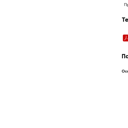
П
Т
П
Ос