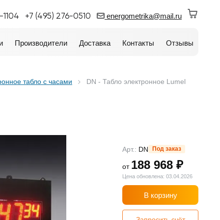
0-1104
+7 (495) 276-0510
energometrika@mail.ru
и
Производители
Доставка
Контакты
Отзывы
ронное табло с часами
DN - Табло электронное Lumel
Арт.:
DN
Под заказ
188 968 ₽
от
Цена обновлена: 03.04.2026
В корзину
Запросить счёт