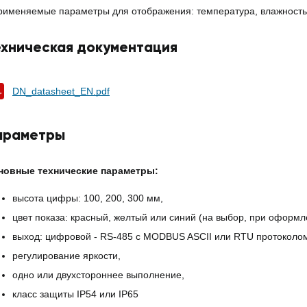
рименяемые параметры для отображения: температура, влажность, 
ехническая документация
DN_datasheet_EN.pdf
араметры
новные технические параметры:
высота цифры: 100, 200, 300 мм,
цвет показа: красный, желтый или синий (на выбор, при оформл
выход: цифровой - RS-485 с MODBUS ASCII или RTU протоколо
регулирование яркости,
одно или двухстороннее выполнение,
класс защиты IP54 или IP65