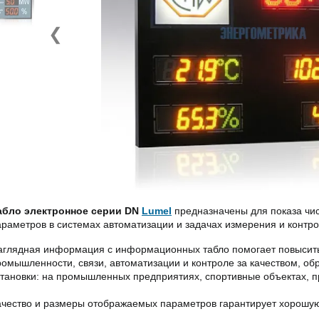
❮
абло электронное серии DN
Lumel
предназначены для показа чи
араметров в системах автоматизации и задачах измерения и контр
аглядная информация с информационных табло помогает повысить
ромышленности, связи, автоматизации и контроле за качеством, о
становки: на промышленных предприятиях, спортивные объектах, пр
ачество и размеры отображаемых параметров гарантирует хорошую 