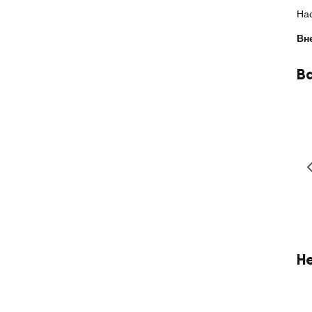
На
Вн
В
Н