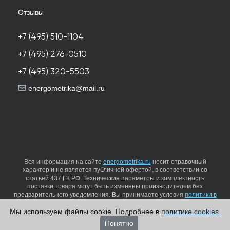
Отзывы
+7 (495) 510-1104
+7 (495) 276-0510
+7 (495) 320-5503
energometrika@mail.ru
Вся информация на сайте
energometrika.ru
носит справочный
характер и не является публичной офертой, в соответствии со
статьей 437 ГК РФ. Технические параметры и комплектность
поставки товара могут быть изменены производителем без
предварительного уведомления. Вы принимаете условия
политики в
отношении обработки персональных данных
и
пользовательского
соглашения
каждый раз, когда оставляете свои данные в любой
Мы используем файлы cookie. Подробнее в
политике cookies
.
форме обратной связи на сайте energometrika.ru
Понятно