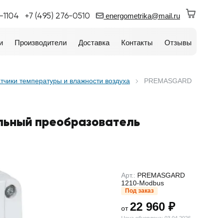
0-1104
+7 (495) 276-0510
energometrika@mail.ru
и
Производители
Доставка
Контакты
Отзывы
тчики температуры и влажности воздуха
PREMASGARD
льный преобразователь
Арт.:
PREMASGARD
1210-Modbus
Под заказ
22 960 ₽
от