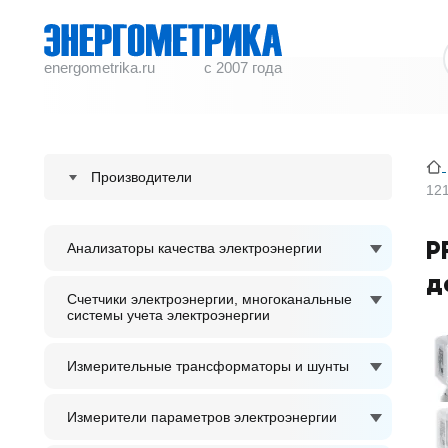
energometrika.ru
с 2007 года
Производители
12
ENERGOMETRIKA
P
Анализаторы качества электроэнергии
S plus S Regeltechnik GmbH
д
ACCUENERGY
Счетчики электроэнергии, многоканальные
системы учета электроэнергии
ADTEK
Измерительные трансформаторы и шунты
Измерители параметров электроэнергии