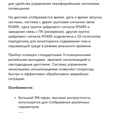
для
удобства
управления
периферийными
системами
оповещения
.
На дисплее
отображаются
время
,
дата
и
время
запуска
системы
,
система
с
двумя
группами
сигналов
связи
RS485
,
одна
группа
цифрового
сигнала
RS485
и
заводская
связь
с
ПК
(
резервная
)
,
другая
группа
цифрового
сигнала
RS485
подключена
к
32
-
полосному
передатчику
для
мониторинга
содержания
газа
в
окружающей
среде
в режиме
реального
времени
.
Прибор
оснащен
стандартными
3
-
позиционными
релейными
выходами
,
звуковой
сигнализацией
и
светодиодным
дисплеем
.
Система
управления
несколькими
сигнализациями
позволяет
оператору
быстро
и
эффективно
обрабатывать
аварийную
ситуацию.
Особенности:
Большой ЖК-экран, высокая контрастность,
используется для отображения различных
параметров;