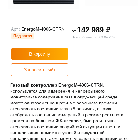
142 989 ₽
Арт.:
EnergoM-4006-CTRN
от
Под заказ
Цена обновлена: 03.04.2026
В корзину
Запросить счёт
Газовый контроллер EnergoM
-
4006
-
CTRN
,
используется
для
измерения
и
непрерывного
мониторинга
содержания
газа
в
окружающей
среде
;
может
одновременно
в режиме
реального
времени
отслеживать
состояние
газа
в
8
режимах
,
а
также
отображать
состояние
измерений
в режиме
реального
времени
на
большом
ЖК
-
дисплее
,
быстро
и
точно
отслеживать
состояние
аварийной ситуации
ответная
сигнализация
,
помимо
звуковой
и
визуальной
сигнализации
,
он
также
может
управлять
внешними
реле