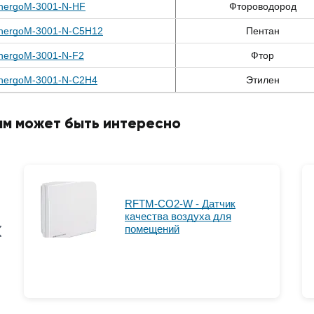
nergoM-3001-N-HF
Фтороводород
nergoM-3001-N-C5H12
Пентан
nergoM-3001-N-F2
Фтор
nergoM-3001-N-C2H4
Этилен
ам может быть интересно
RFTM-CO2-W - Датчик
качества воздуха для
помещений