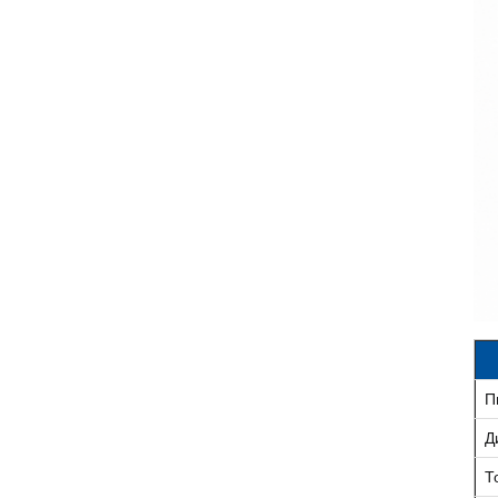
П
Д
Т