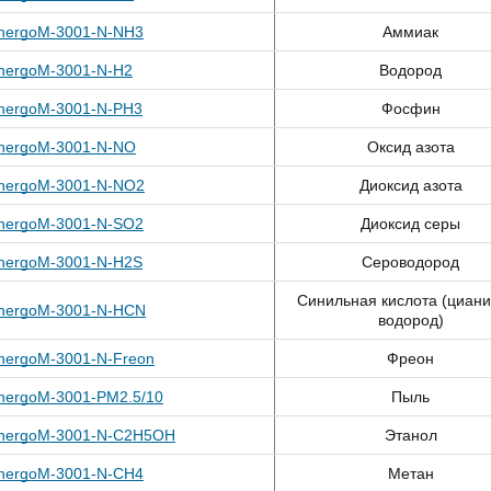
nergoM-3001-N-NH3
Аммиак
nergoM-3001-N-H2
Водород
nergoM-3001-N-PH3
Фосфин
nergoM-3001-N-NO
Оксид азота
nergoM-3001-N-NO2
Диоксид азота
nergoM-3001-N-SO2
Диоксид серы
nergoM-3001-N-H2S
Сероводород
Синильная кислота (циан
nergoM-3001-N-HCN
водород)
nergoM-3001-N-Freon
Фреон
nergoM-3001-PM2.5/10
Пыль
nergoM-3001-N-C2H5OH
Этанол
nergoM-3001-N-CH4
Метан