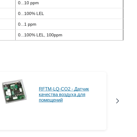
0...10 ppm
0...100% LEL
0...1 ppm
0...100% LEL, 100ppm
RFTM-LQ-CO2 - Датчик
качества воздуха для
помещений