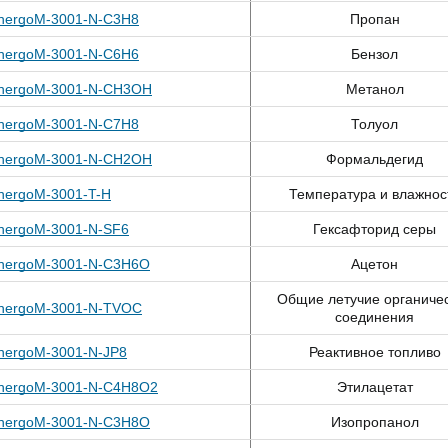
nergoM-3001-N-C3H8
Пропан
nergoM-3001-N-C6H6
Бензол
nergoM-3001-N-CH3OH
Метанол
nergoM-3001-N-C7H8
Толуол
nergoM-3001-N-CH2OH
Формальдегид
nergoM-3001-T-H
Температура и влажнос
nergoM-3001-N-SF6
Гексафторид серы
nergoM-3001-N-C3H6O
Ацетон
Общие летучие органиче
nergoM-3001-N-TVOC
соединения
nergoM-3001-N-JP8
Реактивное топливо
nergoM-3001-N-C4H8O2
Этилацетат
nergoM-3001-N-C3H8O
Изопропанол