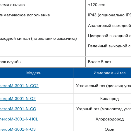
ремя отклика
≤120 сек
лиматическое исполнение
IP43 (опционально IP
Аналоговый выходной си
Цифровой выходной с
ыходной сигнал (по желанию заказчика)
Релейный выходной си
рок службы
Более 5 лет
Модель
Измеряемый газ
nergoM-3001-N-CO2
Углекислый газ (диоксид угл
nergoM-3001-N-O2
Кислород
nergoM-3001-N-CO
Угарный газ (монооксид угл
nergoM-3001-N-HCL
Хлороводород
nergoM-3001-N-O3
Озон