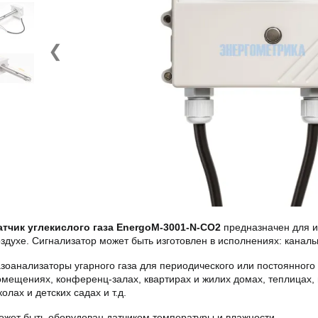
❮
атчик углекислого газа EnergoM-3001-N-CO2
предназначен для и
оздухе. Сигнализатор может быть изготовлен в исполнениях: каналь
азоанализаторы угарного газа для периодического или постоянног
омещениях, конференц-залах, квартирах и жилих домах, теплицах, 
олах и детских садах и т.д.
ожет быть оборудован датчиком температуры и влажности.