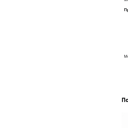
П
М
П