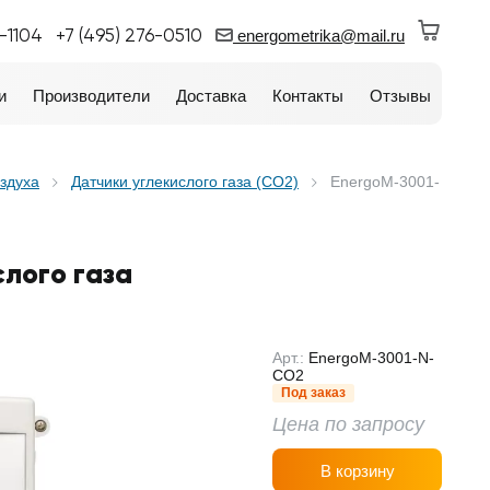
0-1104
+7 (495) 276-0510
energometrika@mail.ru
и
Производители
Доставка
Контакты
Отзывы
оздуха
Датчики углекислого газа (CO2)
EnergoM-3001-
слого газа
Арт.:
EnergoM-3001-N-
CO2
Под заказ
Цена по запросу
В корзину