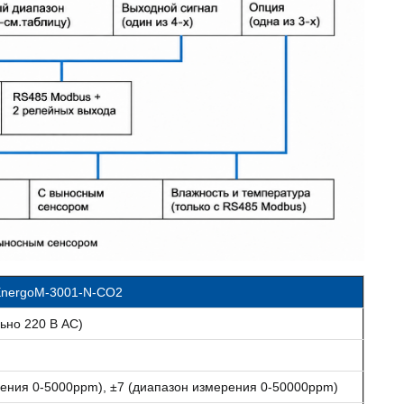
 EnergoM-3001-N-CO2
ьно 220 В AC)
рения 0-5000ppm), ±7 (диапазон измерения 0-50000ppm)