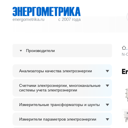
energometrika.ru
с 2007 года
Производители
N-C
ENERGOMETRIKA
E
Анализаторы качества электроэнергии
S plus S Regeltechnik GmbH
ACCUENERGY
Счетчики электроэнергии, многоканальные
системы учета электроэнергии
ADTEK
Измерительные трансформаторы и шунты
Измерители параметров электроэнергии