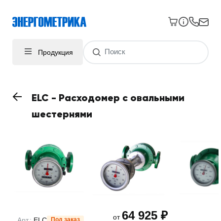
Продукция
ELC - Расходомер с овальными
шестернями
64 925 ₽
от
Арт.:
ELC
Под заказ