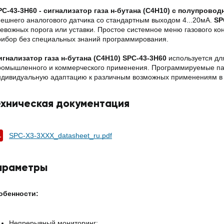
PC-43-3H60 - сигнализатор газа н-бутана
(
C4H10
)
с полупровод
нешнего аналогового датчика со стандартным выходом 4...20мА.
SP
ревожных порога или уставки. Простое системное меню газового ко
рибор без специальных знаний программирования.
игнализатор газа н-бутана
(
C4H10
)
SPC-43-3H60
используется дл
ромышленного и коммерческого применения. Программируемые па
ндивидуальную адаптацию к различным возможных применениям в о
ехническая документация
SPC-X3-3XXX_datasheet_ru.pdf
араметры
обенности:
Непрерывный мониторинг;