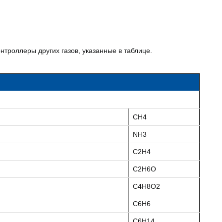
троллеры других газов, указанные в таблице.
CH4
NH3
C2H4
C2H6O
C4H8O2
C6H6
C6H14