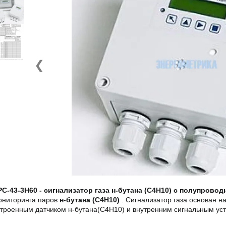
❮
PC-43-3H60 - сигнализатор газа н-бутана (C4H10) с полупров
ониторинга паров
н-бутана (C4H10)
. Сигнализатор газа основан 
строенным датчиком н-бутана(C4H10) и внутренним сигнальным уст