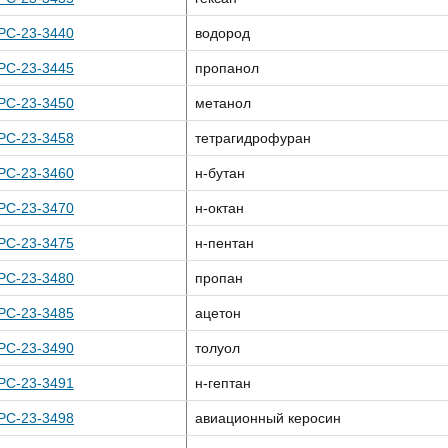
PC-23-3440
водород
PC-23-3445
пропанол
PC-23-3450
метанол
PC-23-3458
тетрагидрофуран
PC-23-3460
н-бутан
PC-23-3470
н-октан
PC-23-3475
н-пентан
PC-23-3480
пропан
PC-23-3485
ацетон
PC-23-3490
толуол
PC-23-3491
н-гептан
PC-23-3498
авиационный керосин