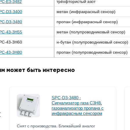
PC-E3-3482
трёхфтористый азот
PC-D3-3400
метан (инфракрасный сенсор)
PC-D3-3480
пропан (инфракрасный сенсор)
PC-43-3H55
метан (полупроводниковый сенсор)
PC-43-3H60
н-бутан (полупроводниковый сенсор)
PC-43-3H80
пропан (полупроводниковый сенсор)
ам может быть интересно
SPC-D3-3480 -
Сигнализатор газа C3H8,
газоанализатор пропана с
инфракрасным сенсором
Снят с производства. Ближайший аналог