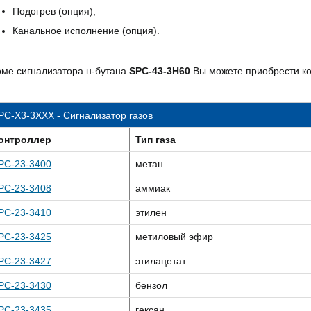
Подогрев (опция);
Канальное исполнение (опция).
оме сигнализатора н-бутана
SPC-43-3H60
Вы можете приобрести кон
PC-X3-3ХXX - Сигнализатор газов
онтроллер
Тип газа
PC-23-3400
метан
PC-23-3408
аммиак
PC-23-3410
этилен
PC-23-3425
метиловый эфир
PC-23-3427
этилацетат
PC-23-3430
бензол
PC-23-3435
гексан