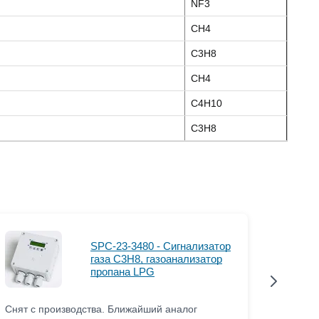
NF3
CH4
C3H8
CH4
C4H10
C3H8
SPC-23-3480 - Сигнализатор
газа C3H8, газоанализатор
пропана LPG
Снят с производства. Ближайший аналог
Снят с