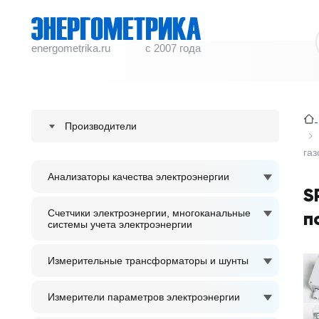
energometrika.ru
с 2007 года
Производители
га
ENERGOMETRIKA
Анализаторы качества электроэнергии
S plus S Regeltechnik GmbH
S
ACCUENERGY
Счетчики электроэнергии, многоканальные
п
системы учета электроэнергии
ADTEK
Измерительные трансформаторы и шунты
Измерители параметров электроэнергии