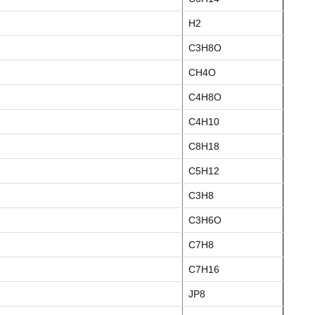
H2
C3H8O
CH4O
C4H8O
C4H10
C8H18
C5H12
C3H8
C3H6O
C7H8
C7H16
JP8