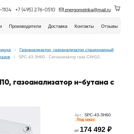
0-1104
+7 (495) 276-0510
energometrika@mail.ru
и
Производители
Доставка
Контакты
Отзывы
оздуха
Газоанализатор, газоанализатор стационарный
газов
SPC-43-3H60 - Сигнализатор газа C4H10,
10, газоанализатор н-бутана с
Арт.:
SPC-43-3H60
Под заказ
174 492 ₽
от