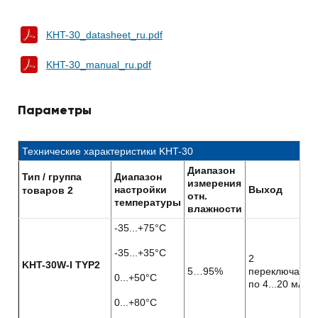
KHT-30_datasheet_ru.pdf
KHT-30_manual_ru.pdf
Параметры
Технические характеристики KHT-30
Диапазон
Тип / группа
Диапазон
измерения
настройки
Выход
товаров 2
отн.
температуры
влажности
-35...+75°C
-35...+35°C
2
KHT-30W-I TYP2
5…95%
переключател
0...+50°C
по 4...20 мА
0...+80°C