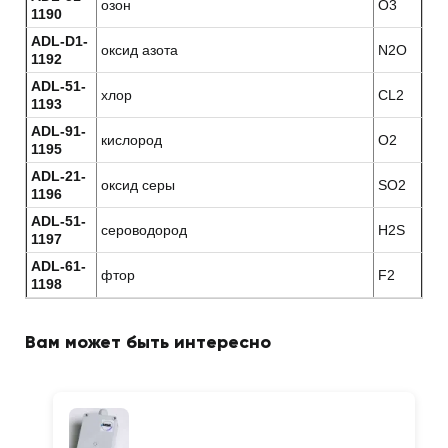
озон
O3
1190
ADL-D1-
оксид азота
N2O
1192
ADL-51-
хлор
СL2
1193
ADL-91-
кислород
O2
1195
ADL-21-
оксид серы
SO2
1196
ADL-51-
сероводород
H2S
1197
ADL-61-
фтор
F2
1198
Вам может быть интересно