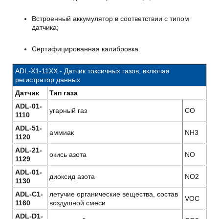
Встроенный аккумулятор в соответствии с типом
датчика;
Сертифицированная калибровка.
ADL-X1-11XX - Датчик токсичных газов, включая
регистратор данных
Датчик
Тип газа
ADL-01-
угарный газ
CO
1110
ADL-51-
аммиак
NH3
1120
ADL-21-
окись азота
NO
1129
ADL-01-
диоксид азота
NO2
1130
ADL-C1-
летучие органические вещества, состав
VOC
1160
воздушной смеси
ADL-D1-