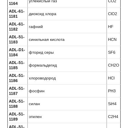
углекислый газ
CO2
1164
ADL-61-
диоксид хлора
ClO2
1181
ADL-61-
гафний
HF
1182
ADL-51-
синильная кислота
HCN
1183
ADL-D1-
фторид серы
SF6
1184
ADL-51-
формальдегид
CH2O
1185
ADL-51-
хлороводород
HCl
1186
ADL-51-
фосфин
PH3
1187
ADL-51-
силан
SiH4
1188
ADL-51-
этилен
C2H4
1189
ADL-51-